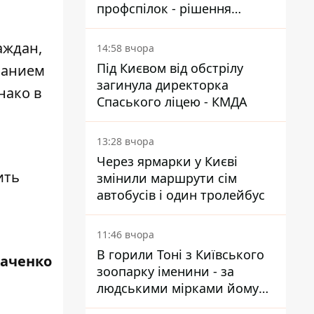
профспілок - рішення
Господарського суду
аждан,
14:58 вчора
Під Києвом від обстрілу
манием
загинула директорка
нако в
Спаського ліцею - КМДА
13:28 вчора
Через ярмарки у Києві
ить
змінили маршрути сім
автобусів і один тролейбус
11:46 вчора
В горили Тоні з Київського
каченко
зоопарку іменини - за
людськими мірками йому
вже понад 90 років