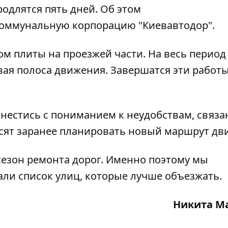
родлятся пять дней. Об этом
коммунальную корпорацию "Киевавтодор".
м плиты на проезжей части. На весь период
ая полоса движения. Завершатся эти работы 
нестись с пониманием к неудобствам, связа
сят заранее планировать новый маршрут дв
сезон ремонта дорог. Именно поэтому мы
зали
список улиц, которые лучше объезжать
.
Никита М