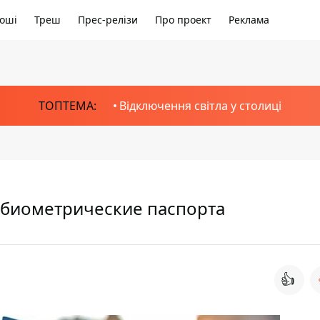
оші
Треш
Прес-релізи
Про проект
Реклама
ТОПТЕМА:
Відключення світла у столиці
 биометрические паспорта
👍