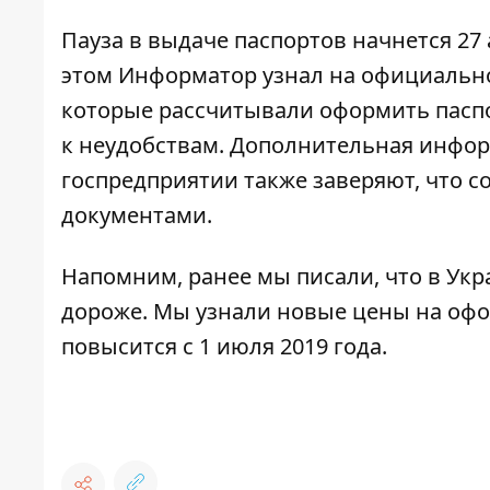
Пауза в выдаче паспортов начнется 27 а
этом
Информатор
узнал на официально
которые рассчитывали оформить паспо
к неудобствам. Дополнительная инфор
госпредприятии также заверяют, что с
документами.
Напомним, ранее мы писали, что
в Укр
дороже.
Мы узнали новые цены на офор
повысится с 1 июля 2019 года.