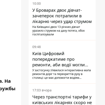
10:00
У Броварах двоє дівчат-
зачеперок потрапили в
лікарню через удар струмом
На Київщині двох 13-річних дівчат
уразило струмом на даху потяга, обох
госпіталізували
09:48
Київ Цифровий
попереджатиме про
ремонти, аби водії могли
уникати ділянок із заторами
У застосунку зʼявилася інтерактивна мапа
ремонтів доріг та перекриттів руху в
столиці: це має допомогти водіям
а. На
сформувати маршрути руху таким чином,
щоб не потрапити в затор
Дружбы
17:03 вчора
Через транспортні тарифи у
київських лікарнях скоро не