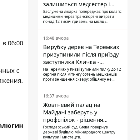
залишиться медсестер і
санітарок - професор
Заслужена лікарка попереджає про колапс
медицини через транспортні витрати
Голубовська
понад 12 тисяч гривень на місяць.
16:48 вчора
в 06:00
Вирубку дерев на Теремках
призупинили після приїзду
заступника Кличка -
почався діалог
нных с
На Теремках у Києві зупинили пилку до 12
серпня після мітингу сотень мешканців
ижения.
проти знищення скверу: обіцянку не
поновлювати роботи дав особисто
заступник Кличка, Петро Пантелеєв, що
прибув налагодити комунікацію
16:37 вчора
Жовтневий палац на
Майдані заберуть у
профспілок - рішення
алюгин
Господарського суду
Господарський суд Києва повернув
державі будівлю Міжнародного центру
культури і мистецтв.