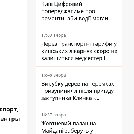
Київ Цифровий
попереджатиме про
ремонти, аби водії могли
уникати ділянок із заторами
17:03 вчора
Через транспортні тарифи у
київських лікарнях скоро не
залишиться медсестер і
санітарок - професор
Голубовська
16:48 вчора
Вирубку дерев на Теремках
призупинили після приїзду
заступника Кличка -
почався діалог
спорт,
16:37 вчора
ентры
Жовтневий палац на
Майдані заберуть у