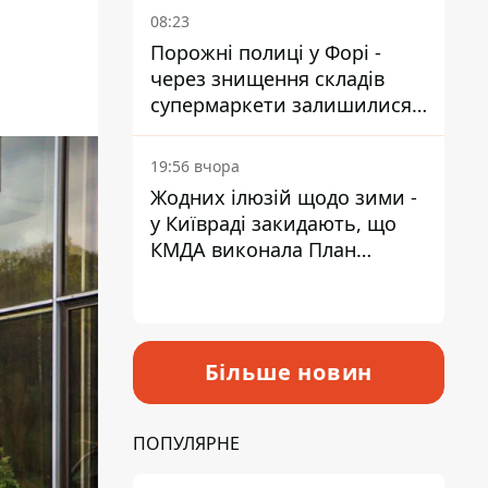
08:23
Порожні полиці у Форі -
через знищення складів
супермаркети залишилися
без асортименту
19:56 вчора
Жодних ілюзій щодо зими -
у Київраді закидають, що
КМДА виконала План
стійкості на 20%
Більше новин
ПОПУЛЯРНЕ