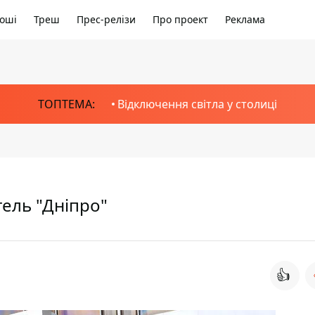
оші
Треш
Прес-релізи
Про проект
Реклама
ТОПТЕМА:
Відключення світла у столиці
ель "Дніпро"
👍