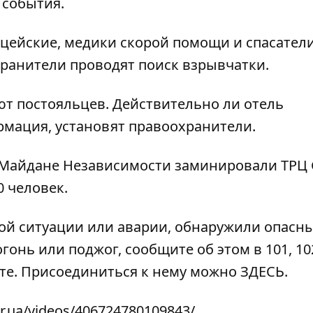
 события.
цейские, медики скорой помощи и спасатели
хранители проводят поиск взрывчатки.
ют постояльцев. Действительно ли отель
мация, установят правоохранители.
 Майдане Независимости заминировали ТРЦ 
0 человек.
ой ситуации или аварии, обнаружили опасн
гонь или поджог, сообщите об этом в 101, 102
ате. Присоединиться к нему можно
ЗДЕСЬ
.
r.ua/videos/406724780109843/