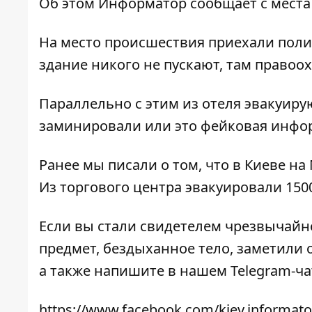
Об этом
Информатор
сообщает с места
На место происшествия приехали поли
здание никого не пускают, там правоо
Параллельно с этим из отеля эвакуиру
заминировали или это фейковая инфор
Ранее мы писали о том, что в Киеве
на
Из торгового центра эвакуировали 150
Если вы стали свидетелем чрезвычайн
предмет, бездыханное тело, заметили о
а также напишите в нашем Telegram-ч
https://www.facebook.com/kiev.informato