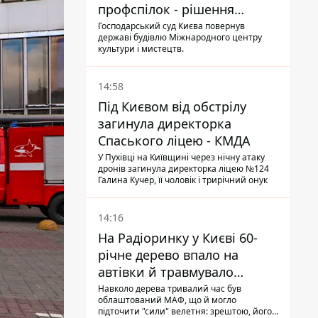
профспілок - рішення
Господарського суду
Господарський суд Києва повернув
державі будівлю Міжнародного центру
культури і мистецтв.
14:58
Під Києвом від обстрілу
загинула директорка
Спаського ліцею - КМДА
У Пухівці на Київщині через нічну атаку
дронів загинула директорка ліцею №124
Галина Кучер, її чоловік і трирічний онук
14:16
На Радіоринку у Києві 60-
річне дерево впало на
автівки й травмувало
людину - подробиці
Навколо дерева тривалий час був
облаштований МАФ, що й могло
підточити "сили" велетня: зрештою, його