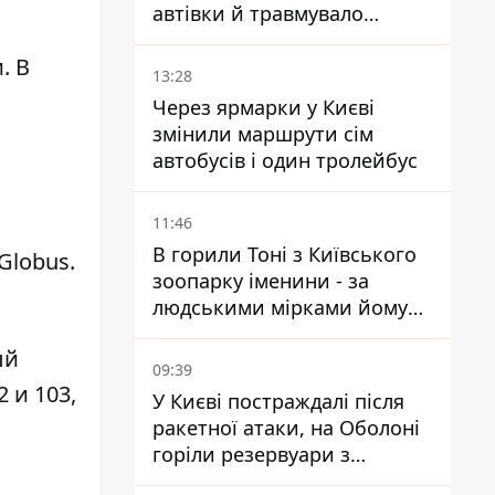
автівки й травмувало
людину - подробиці
. В
13:28
Через ярмарки у Києві
змінили маршрути сім
автобусів і один тролейбус
11:46
В горили Тоні з Київського
Globus
.
зоопарку іменини - за
людськими мірками йому
вже понад 90 років
ый
09:39
 и 103,
У Києві постраждалі після
ракетної атаки, на Оболоні
горіли резервуари з
паливом