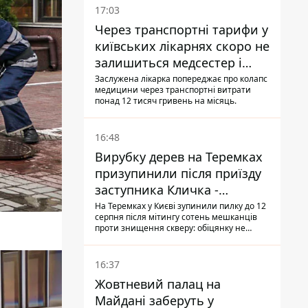
17:03
Через транспортні тарифи у
київських лікарнях скоро не
залишиться медсестер і
санітарок - професор
Заслужена лікарка попереджає про колапс
медицини через транспортні витрати
Голубовська
понад 12 тисяч гривень на місяць.
16:48
Вирубку дерев на Теремках
призупинили після приїзду
заступника Кличка -
почався діалог
На Теремках у Києві зупинили пилку до 12
серпня після мітингу сотень мешканців
проти знищення скверу: обіцянку не
поновлювати роботи дав особисто
заступник Кличка, Петро Пантелеєв, що
прибув налагодити комунікацію
16:37
Жовтневий палац на
Майдані заберуть у