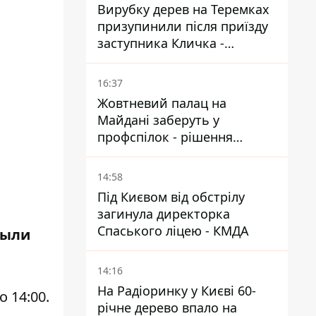
Вирубку дерев на Теремках
призупинили після приїзду
заступника Кличка -
почався діалог
16:37
Жовтневий палац на
Майдані заберуть у
профспілок - рішення
Господарського суду
14:58
Під Києвом від обстрілу
загинула директорка
Спаського ліцею - КМДА
были
14:16
На Радіоринку у Києві 60-
 14:00.
річне дерево впало на