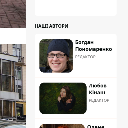
коренева система не витримала, і стовбур
перекрив проїжджу частину вулиці
НАШІ АВТОРИ
Богдан
Пономаренко
РЕДАКТОР
Любов
Кінаш
РЕДАКТОР
Олена