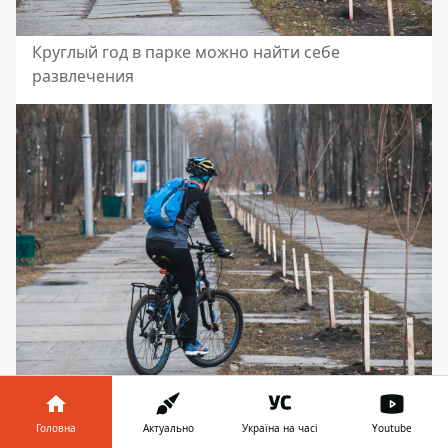
Круглый год в парке можно найти себе
развлечения
Сезон велопрогулок уже открыт, а кто-то их и не
закрывал вовсе
Головна
Актуально
Україна на часі
Youtube