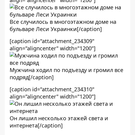
align="aligncenter" width="1200"]
Все случилось в многоэтажном доме на
бульваре Леси Украинки[/caption]
[caption id="attachment_234309"
align="aligncenter" width="1200"]
Мужчина ходил по подъезду и громил все
подряд[/caption]
[caption id="attachment_234310"
align="aligncenter" width="1200"]
Он лишил несколько этажей света и
интернета[/caption]