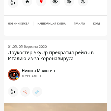
♥
🔥
😭
😆
😡
👍
НОВИНИ КИЄВА
НАЦПОЛИЦИЯ КИЕВА
ГРАНАТА
КОРД
01:05, 05 березня 2020
Лоукостер SkyUp прекратил рейсы в
Италию из-за коронавируса
Никита Малюгин
ЖУРНАЛІСТ
👍