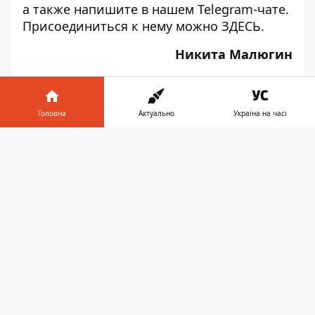
а также напишите в нашем Telegram-чате.
Присоединиться к нему можно
ЗДЕСЬ
.
Никита Малюгин
Головна
Актуально
Україна на часі
♥
🔥
😭
😆
😡
Інформатор у
👍
Завантажити
телефоні
👉
НОВИНИ КИЄВА
SKYUP
КОРОНАВІРУС