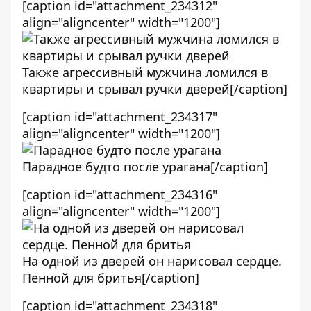
[caption id="attachment_234312"
align="aligncenter" width="1200"]
Также агрессивный мужчина ломился в
квартиры и срывал ручки дверей[/caption]
[caption id="attachment_234317"
align="aligncenter" width="1200"]
Парадное будто после урагана[/caption]
[caption id="attachment_234316"
align="aligncenter" width="1200"]
На одной из дверей он нарисовал сердце.
Пенной для бритья[/caption]
[caption id="attachment_234318"