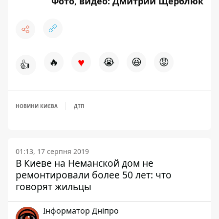
Фото, видео: Дмитрий Щерблюк
♥
🔥
😭
😆
😡
👍
НОВИНИ КИЄВА
ДТП
01:13, 17 серпня 2019
В Киеве на Неманской дом не
ремонтировали более 50 лет: что
говорят жильцы
Інформатор Дніпро