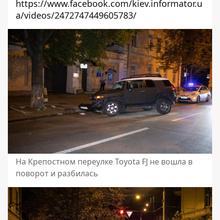
https://www.facebook.com/kiev.informator.u
a/videos/2472747449605783/
На Крепостном переулке Toyota FJ не вошла в
поворот и разбилась