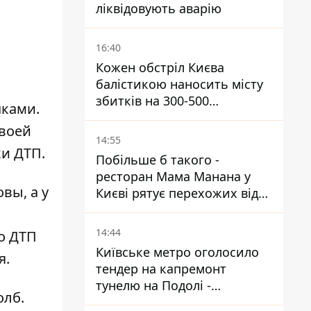
ліквідовують аварію
16:40
Кожен обстріл Києва
балістикою наносить місту
збитків на 300-500
чками.
мільйонів - Петро
своей
Пантелеєв
14:55
и ДТП.
Побільше б такого -
ресторан Мама Манана у
вы, а у
Києві рятує перехожих від
спеки
,
14:44
о ДТП
Київське метро оголосило
я.
тендер на капремонт
тунелю на Подолі -
олб
.
триватиме майже два роки