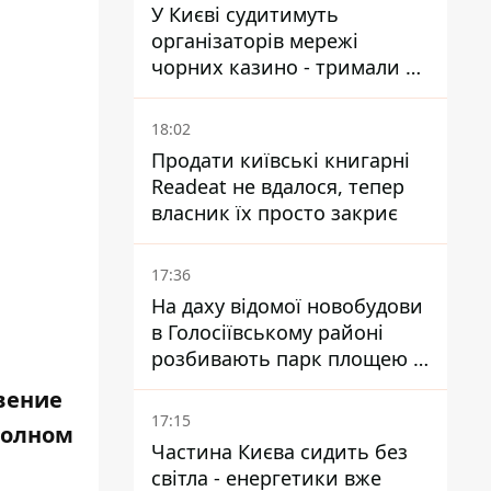
У Києві судитимуть
організаторів мережі
чорних казино - тримали 39
закладів
18:02
Продати київські книгарні
Readeat не вдалося, тепер
власник їх просто закриє
17:36
На даху відомої новобудови
в Голосіївському районі
розбивають парк площею в
гектар
овение
17:15
полном
Частина Києва сидить без
світла - енергетики вже