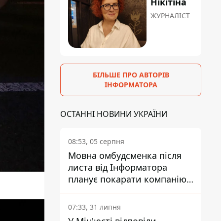
Нікітіна
ЖУРНАЛІСТ
БІЛЬШЕ ПРО АВТОРІВ
ІНФОРМАТОРА
ОСТАННІ НОВИНИ УКРАЇНИ
08:53, 05 серпня
Мовна омбудсменка після
листа від Інформатора
планує покарати компанію-
підрядника ПриватБанку
07:33, 31 липня