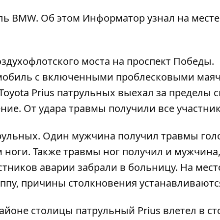
ль BMW. Об этом
Информатор
узнал на месте
оздухофлотского моста на проспект Победы.
омобиль с включенными проблесковыми мая
Toyota Prius патрульных выехал за пределы 
ние. От удара травмы получили все участник
ульных. Один мужчина получил травмы голо
м ноги. Также травмы ног получил и мужчина
стников аварии забрали в больницу. На мест
ппу, причины столкновения устанавливаютс
 районе столицы
патрульный Prius влетел в ст