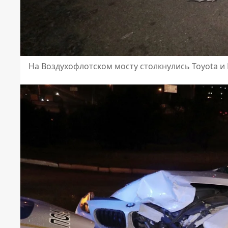
На Воздухофлотском мосту столкнулись Toyota 