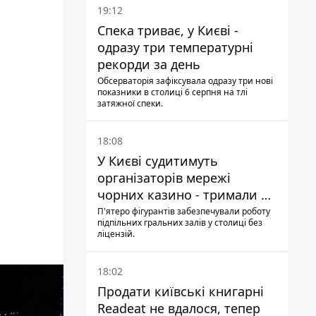
19:12
Спека триває, у Києві -
одразу три температурні
рекорди за день
Обсерваторія зафіксувала одразу три нові
показники в столиці 6 серпня на тлі
затяжної спеки.
18:08
У Києві судитимуть
організаторів мережі
чорних казино - тримали 39
закладів
П'ятеро фігурантів забезпечували роботу
підпільних гральних залів у столиці без
ліцензій.
18:02
Продати київські книгарні
Readeat не вдалося, тепер