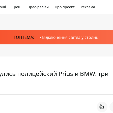
оші
Треш
Прес-релізи
Про проект
Реклама
ТОПТЕМА:
Відключення світла у столиці
нулись полицейский Prius и BMW: три
👍