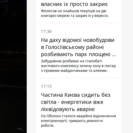
власник їх просто закриє
Феліксов не знайшов покупців на дві
книгарні мережі та закриє їх у вересні.
17:36
На даху відомої новобудови
в Голосіївському районі
розбивають парк площею в
гектар
Забудовник розбиває на стилобаті
житлового комплексу зелену зону в гектар
з ігровими майданчиками та алеями.
17:15
Частина Києва сидить без
світла - енергетики вже
ліквідовують аварію
На Оболоні сталося аварійне відключення
електроенергії, тривають ремонтні
роботи.