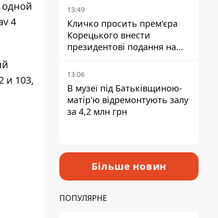
 одной
13:49
av 4
Кличко просить прем'єра
Корецького внести
президентові подання на
звільнення володаря
ый
Троєщини Бахматова
13:06
 и 103,
В музеї під Батьківщиною-
матір'ю відремонтують залу
за 4,2 млн грн
Більше новин
ПОПУЛЯРНЕ