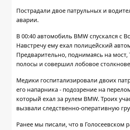
Пострадали двое патрульных и водите
аварии.
В 00:40 автомобиль BMW спускался с В
Навстречу ему ехал полицейский авт
Предварительно, поднимаясь на мост, 
полосы и совершил лобовое столкнове
Медики госпитализировали двоих патр
его напарника - подозрение на перело
который ехал за рулем BMW. Троих уча
вызвали следственно-оперативную гру
Ранее мы писали, что в Голосеевском