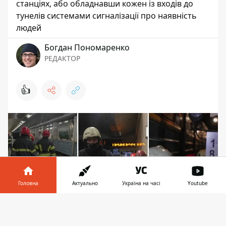
станціях, або обладнавши кожен із входів до
тунелів системами сигналізації про наявність
людей
Богдан Пономаренко
РЕДАКТОР
👍
Головна
Актуально
Україна на часі
Youtube
Інформатор у
Завантажити
телефоні
👉