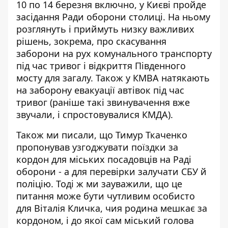
10 по 14 березня включно, у Києві пройде
засідання Ради оборони столиці. На ньому
розглянуть і приймуть низку важливих
рішень, зокрема, про
скасування
заборони на рух комунального транспорту
під час тривог і відкриття Південного
мосту для загалу. Також у КМВА натякають
на заборону евакуації автівок під час
тривог (раніше такі звинувачення вже
звучали, і спростовувалися КМДА).
Також ми писали, що Тимур Ткаченко
пропонував
узгоджувати поїздки за
кордон для міських посадовців
на Раді
оборони - а для перевірки залучати СБУ й
поліцію. Тоді ж ми зауважили, що це
питання може бути чутливим особисто
для Віталія Кличка, чия родина мешкає за
кордоном, і до якої сам міський голова