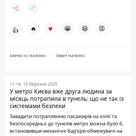
♥
🔥
😭
😆
😡
👍
КЛИЧКО VS ТКАЧЕНКО
ТИМУР ТКАЧЕНКО
11:14, 10 березня 2025
У метро Києва вже друга людина за
місяць потрапила в тунель: що не так із
системами безпеки
Завадити потраплянню пасажирів на колії та
безпосередньо до тунелів метро можна було б,
встановивши механічні бар'єри-обмежувачі на