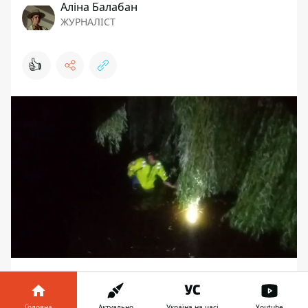
Аліна Балабан
ЖУРНАЛІСТ
👍
В воскресенье, 12 июля, в 01:16 на 101 от
правоохранителей поступило
Головна
Актуально
Україна на часі
Youtube