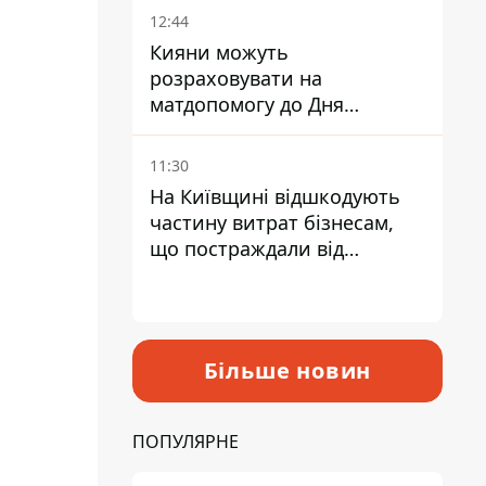
12:44
Кияни можуть
розраховувати на
матдопомогу до Дня
незалежності - кому її
дадуть
11:30
На Київщині відшкодують
частину витрат бізнесам,
що постраждали від
прильотів ракет
Більше новин
ПОПУЛЯРНЕ