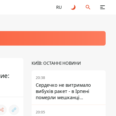
RU
КИЇВ: ОСТАННІ НОВИНИ
ие:
20:38
Сердечко не витримало
вибухів ракет - в Ірпені
померли мешканці
притулку для собак з
інвалідністю
20:05