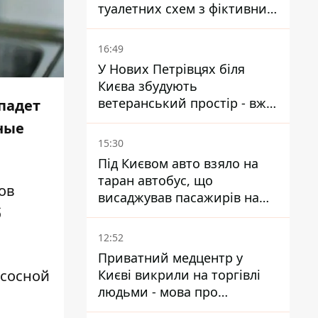
туалетних схем з фіктивним
будинком
16:49
У Нових Петрівцях біля
Києва збудують
ветеранський простір - вже
опадет
знайшли проєктанта
ные
15:30
Під Києвом авто взяло на
таран автобус, що
ов
висаджував пасажирів на
б
зупинці - пасажирка в
лікарні
12:52
Приватний медцентр у
Києві викрили на торгівлі
асосной
людьми - мова про
сурогатне материнство