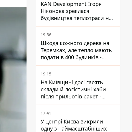
KAN Development Ігоря
Ніконова зреклася
будівництва теплотраси на
Теремках
19:56
Шкода кожного дерева на
Теремках, але тепло мають
подати в 400 будинків -
депутатка Київради
19:15
На Київщині досі гасять
склади й логістичні хаби
після прильотів ракет -
ДСНС
17:41
У центрі Києва викрили
одну з наймасштабніших