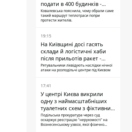
подати в 400 будинків -
депутатка Київради
Ковалевська пояснила, чому обрали саме
такий маршрут теплотраси попри
протести жителів.
19:15
На Київщині досі гасять
склади й логістичні хаби
після прильотів ракет -
ДСНС
Рятувальники ліквідують наслідки нічної
атаки на розподільчі центри під Києвом
17:41
У центрі Києва викрили
одну з наймасштабніших
туалетних схем з фіктивним
будинком
Подільська прокуратура через суд
оскаржує реєстрацію "нерухомості" на
Вознесенському узвозі, якої фізично
ніколи не існувало: під неї, ймовірно,