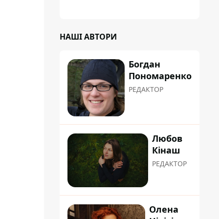
планували пізніше отримати "в
обслуговування" земельну ділянку
НАШІ АВТОРИ
Богдан
Пономаренко
РЕДАКТОР
Любов
Кінаш
РЕДАКТОР
Олена