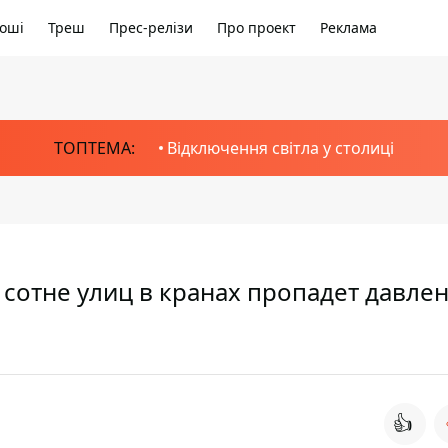
оші
Треш
Прес-релізи
Про проект
Реклама
ТОПТЕМА:
Відключення світла у столиці
сотне улиц в кранах пропадет давлен
👍