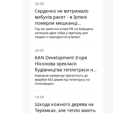
20:38
Сердечко не витримало
вибухів ракет - в Ірпені
померли мешканці
притулку для собак з
Під час ракетної атаки РФ на Київщину
загинули двоє собак у притулку для
інвалідністю
тварин з інвалідністю в Ірпені.
20:05
KAN Development Ігоря
Ніконова зреклася
будівництва теплотраси на
Теремках
Компанія заперечує причетність до
вирубки 662 дерев під теплотрасу на
Голосіївщині.
19:56
Шкода кожного дерева на
Теремках, але тепло мають