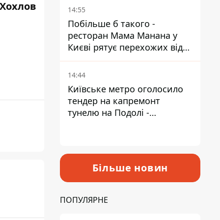
 Хохлов
Пантелеєв
14:55
Побільше б такого -
ресторан Мама Манана у
Києві рятує перехожих від
спеки
14:44
Київське метро оголосило
тендер на капремонт
тунелю на Подолі -
триватиме майже два роки
Більше новин
ПОПУЛЯРНЕ