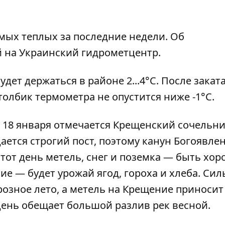
мых теплых за последние недели. Об
 на Украинский гидрометцентр.
дет держаться в районе 2...4°C. После закат
толбик термометра не опустится ниже -1°C.
, 18 января отмечается Крещенский сочельни
ается строгий пост, поэтому канун Богоявле
этот день метель, снег и поземка — быть хо
ие — будет урожай ягод, гороха и хлеба. Си
озное лето, а метель на Крещение приносит
день обещает большой разлив рек весной.