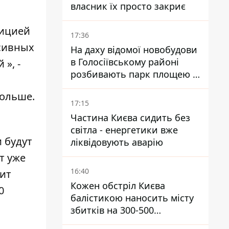
власник їх просто закриє
лицией
17:36
ссивных
На даху відомої новобудови
в Голосіївському районі
», -
розбивають парк площею в
гектар
больше.
17:15
Частина Києва сидить без
світла - енергетики вже
 будут
ліквідовують аварію
т уже
16:40
зит
Кожен обстріл Києва
0
балістикою наносить місту
збитків на 300-500
мільйонів - Петро