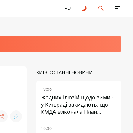
RU
КИЇВ: ОСТАННІ НОВИНИ
19:56
Жодних ілюзій щодо зими -
у Київраді закидають, що
КМДА виконала План
стійкості на 20%
19:30