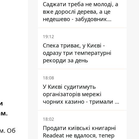
Саджати треба не молоді, а
вже дорослі дерева, а це
недешево - забудовник
Ніконов
19:12
Спека триває, у Києві -
одразу три температурні
рекорди за день
18:08
У Києві судитимуть
організаторів мережі
чорних казино - тримали 39
и
закладів
ам.
18:02
Продати київські книгарні
м. Об
Readeat не вдалося, тепер