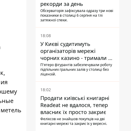
рекорди за день
Обсерваторія зафіксувала одразу три нові
показники в столиці 6 серпня на тлі
затяжної спеки.
18:08
У Києві судитимуть
а
організаторів мережі
чорних казино - тримали 39
закладів
П'ятеро фігурантів забезпечували роботу
підпільних гральних залів у столиці без
к,
ліцензій.
ния
18:02
рошему
Продати київські книгарні
льные
Readeat не вдалося, тепер
 метель
власник їх просто закриє
Феліксов не знайшов покупців на дві
книгарні мережі та закриє їх у вересні.