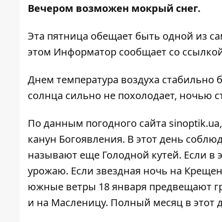
Вечером возможен мокрый снег.
Эта пятница обещает быть одной из са
этом
Информатор
сообщает со ссылкой
Днем температура воздуха стабильно бу
солнца сильно не похолодает, ночью с
По данным погодного сайта
sinoptik.ua
канун Богоявления. В этот день соблюд
называют еще Голодной кутей. Если в 
урожаю. Если звездная ночь на Крещен
южные ветры 18 января предвещают гр
и на Масленицу. Полный месяц в этот 