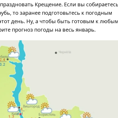
ут праздновать Крещение. Если вы собираетес
убь, то заранее подготовьтесь к
погодным
этот день
. Ну, а чтобы быть готовым к любы
рите
прогноз погоды на весь январь
.