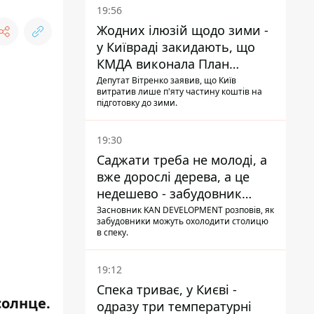
19:56
Жодних ілюзій щодо зими -
у Київраді закидають, що
КМДА виконала План
стійкості на 20%
Депутат Вітренко заявив, що Київ
витратив лише п'яту частину коштів на
підготовку до зими.
19:30
Саджати треба не молоді, а
вже дорослі дерева, а це
недешево - забудовник
Ніконов
Засновник KAN DEVELOPMENT розповів, як
забудовники можуть охолодити столицю
в спеку.
19:12
Спека триває, у Києві -
солнце.
одразу три температурні