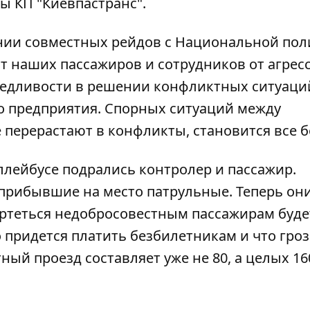
ы КП "Киевпастранс".
нии совместных рейдов с Национальной по
ят наших пассажиров и сотрудников от агре
едливости в решении конфликтных ситуаций 
о предприятия. Спорных ситуаций между
 перерастают в конфликты, становится все 
оллейбусе
подрались контролер и пассажир
.
прибывшие на место патрульные. Теперь они
ертеться недобросовестным пассажирам буде
 придется платить безбилетникам и что гро
тный проезд составляет уже не 80, а целых 16