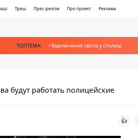
оші
Треш
Прес-релізи
Про проект
Реклама
ТОПТЕМА:
Відключення світла у столиці
ва будут работать полицейские
👍