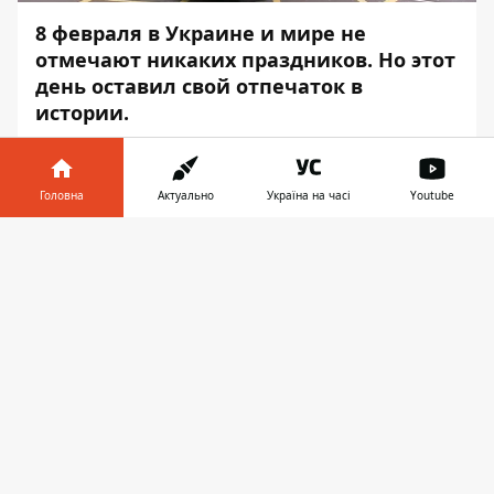
8 февраля в Украине и мире не
отмечают никаких праздников. Но этот
день оставил свой отпечаток в
истории.
Информатор
расскажет о том, что
происходило и кто родился в восьмой
Головна
Актуально
Україна на часі
Youtube
день последнего месяца зимы.
Інформатор у
Именины
в этот день отмечают: Аркадий,
Завантажити
телефоні
👉
Арсений, Давид, Иван, Петр, Федор,
Мария, Семен, Филипп.
В ЭТОТ ДЕНЬ В МИРЕ
1837 —
Дуэль
между Александром
Сергеевичем Пушкиным и Жоржем де
Геккерном (Дантесом)