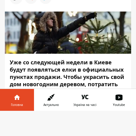
Уже со следующей недели в Киеве
будут появляться елки в официальных
пунктах продажи. Чтобы украсить свой
дом новогодним деревом, потратить
придется минимум 54 гривны.
Купить елку можно будет на пяти точках
Головна
Актуально
Україна на часі
Youtube
на левом берегу столицы, а также на
Інформатор у
одной - на правом. Лесопарковые
Завантажити
телефоні
👉
хозяйства столицы выставят на
разрешенную продажу выращенные ими