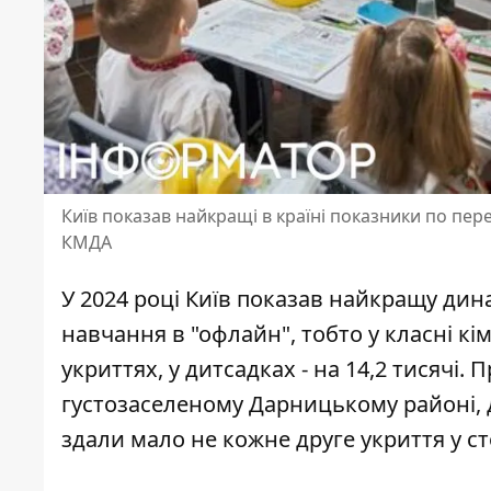
Київ показав найкращі в країні показники по пе
КМДА
У 2024 році Київ показав найкращу дин
навчання в "офлайн", тобто у класні к
укриттях
, у дитсадках - на 14,2 тисячі
густозаселеному Дарницькому районі, д
здали мало не кожне друге укриття у ст