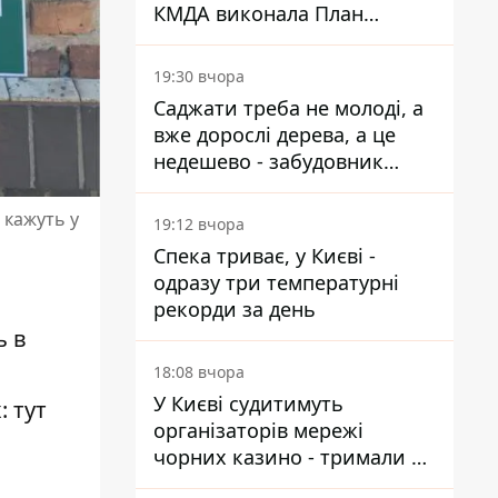
КМДА виконала План
стійкості на 20%
19:30 вчора
Саджати треба не молоді, а
вже дорослі дерева, а це
недешево - забудовник
Ніконов
 кажуть у
19:12 вчора
Спека триває, у Києві -
одразу три температурні
рекорди за день
ь в
18:08 вчора
У Києві судитимуть
 тут
організаторів мережі
чорних казино - тримали 39
закладів