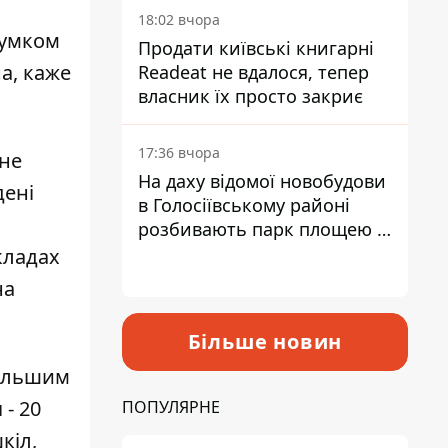
18:02 вчора
сумком
Продати київські книгарні
а, каже
Readeat не вдалося, тепер
власник їх просто закриє
17:36 вчора
 не
На даху відомої новобудови
дені
в Голосіївському районі
розбивають парк площею в
гектар
кладах
на
Більше новин
більшим
 - 20
ПОПУЛЯРНЕ
кіл,