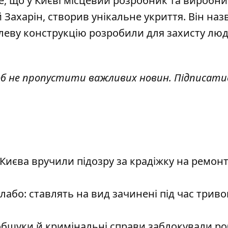
те, що у Києві місцевий розробник та виробни
Захарін, створив унікальне укриття.
Він наз
леву конструкцію розробили для захисту люд
об не пропустити важливих новин. Підписати
 Києва вручили підозру за крадіжку на ремонт
лабо: ставлять на вид зачинені під час триво
обшуки й кримінальні справи заблокували ро