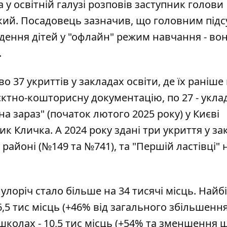
у освітній галузі
розповів заступник голови
кий
. Посадовець зазначив, що головним під
едення дітей у "офлайн" режим навчання - вон
.
о 37 укриттів у закладах освіти, де їх раніше
єктно-кошторисну документацію, по 27 - укла
а зараз" (початок лютого 2025 року) у Києві
ик Кличка. А 2024 року здані три укриття у за
районі (№149 та №741), та "Першій ластівці" 
нулоріч стало більше на 34 тисячі місць. Най
6,5 тис місць (+46% від загального збільшення
 школах - 10,5 тис місць (+54% та зменшення ш