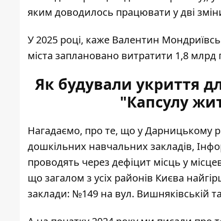
яким доводилось працювати у дві зміни,
У 2025 році, каже Валентин Мондриївсь
міста заплановано витратити 1,8 млрд 
Як будували укриття дл
"Капсулу жит
Нагадаємо, про те, що у
Дарницькому р
дошкільних навчальних закладів, Інфор
проводять через дефіцит місць у місцев
що загалом з усіх районів Києва найгі
заклади: №149 на вул. Вишняківській т