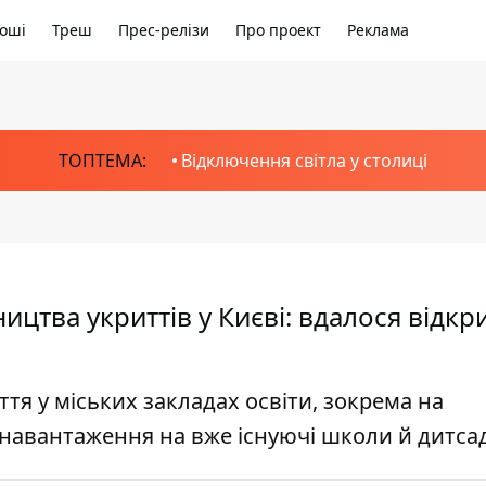
оші
Треш
Прес-релізи
Про проект
Реклама
ТОПТЕМА:
Відключення світла у столиці
ицтва укриттів у Києві: вдалося відкр
ття у міських закладах освіти, зокрема на
 навантаження на вже існуючі школи й дитса