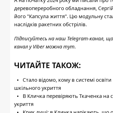
А на початку 2024 року ми писали про 
деревопереробного обладнання, Сергій 
його "Капсула життя"
. Цю модульну ста
наслідків ракетних обстрілів.
Підписуйтесь на наш
Telegram-канал
, щ
канал у Viber можна
тут
.
ЧИТАЙТЕ ТАКОЖ:
Стало відомо, кому в системі освіти
шкільного укриття
В Кличка перевіряють Ткаченка на с
укриття
Крик душі: в Кличка нарікають, що 