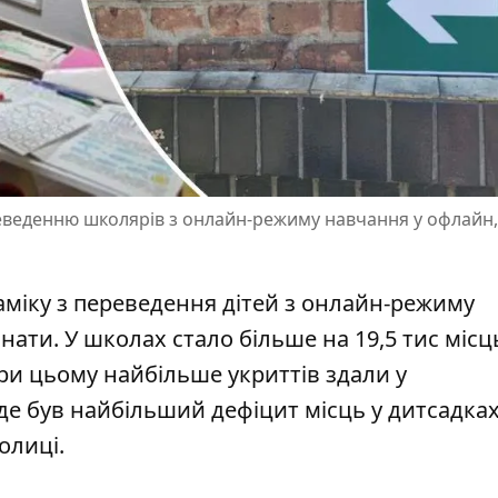
реведенню школярів з онлайн-режиму навчання у офлайн,
аміку з переведення дітей з онлайн-режиму
імнати. У школах
стало більше на 19,5 тис місц
. При цьому найбільше укриттів здали у
е був найбільший дефіцит місць у дитсадках:
олиці.