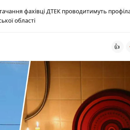
тачання фахівці ДТЕК проводитимуть профіл
ської області
👍