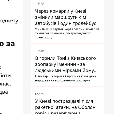
13:28
Через ярмарки у Києві
змінили маршрути сім
бюджету
автобусів і один тролейбус
У Києві 8 і 9 серпня через сезонні ярмарки
тимчасово змінили рух громадського
транспорту
о за
11:46
В горили Тоні з Київського
зоопарку іменини - за
х
людськими мірками йому
оботи
вже понад 90 років
Найстаріша горила Європи святкує день
народження в столичному зоопарку
знає,
два
09:39
У Києві постраждалі після
ракетної атаки, на Оболоні
горіли резервуари з