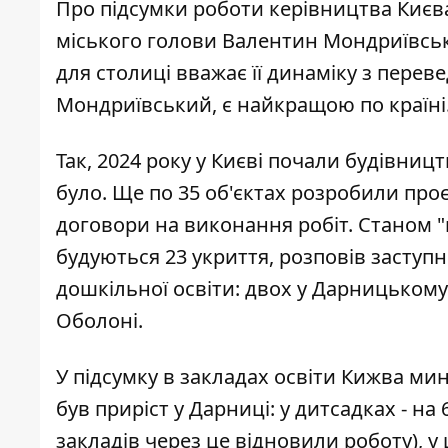
Про підсумки роботи керівництва Києва 
міського голови Валентин Мондриївсь
для столиці вважає її динаміку з перев
Мондриївський, є найкращою по країні
Так, 2024 року у Києві почали будівництв
було. Ще по 35 об'єктах розробили про
договори на виконання робіт. Станом "н
будуються 23 укриття, розповів заступн
дошкільної освіти: двох у Дарницькому 
Оболоні.
У підсумку в закладах освіти Кижва ми
був приріст у Дарниці: у дитсадках - на 
закладів через це відновили роботу), у