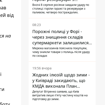
к
паливом
Вночі 8 серпня росіяни завдали удару по
вав
столиці: горіли гаражі та резервуари з
паливом, четверо постраждалих.
ей від
08:23
Порожні полиці у Форі -
ся на
через знищення складів
супермаркети залишилися
без асортименту
Мережа магазинів пояснила покупцям,
чому зникли товари з полиць після удару
по складах
19:56 вчора
і
Жодних ілюзій щодо зими -
у Київраді закидають, що
КМДА виконала План
ги
стійкості на 20%
Депутат Вітренко заявив, що Київ
витратив лише п'яту частину коштів на
підготовку до зими.
боту