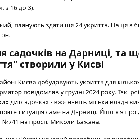
 з 16 до 3).
кий, планують здати ще 24 укриття. На це з 
грн.
я садочків на Дарниці, та щ
тя" створили у Києві
айоні Києва добудовують укриття
для кілько
матор повідомляв у грудні 2024 року. Такі р
их дитсадочках - вже навіть міська влада ви
ршою є ситуація саме на Дарниці. Йшлося про 
а №741 на просп. Миколи Бажана.