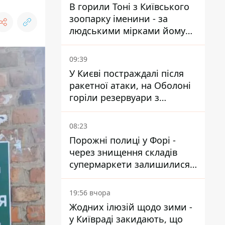
В горили Тоні з Київського
зоопарку іменини - за
людськими мірками йому
вже понад 90 років
09:39
У Києві постраждалі після
ракетної атаки, на Оболоні
горіли резервуари з
паливом
08:23
Порожні полиці у Форі -
через знищення складів
супермаркети залишилися
без асортименту
19:56 вчора
Жодних ілюзій щодо зими -
у Київраді закидають, що