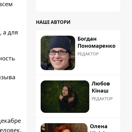
 всем
НАШІ АВТОРИ
 а для
Богдан
Пономаренко
РЕДАКТОР
ность
изыва
Любов
Кінаш
РЕДАКТОР
декабре
Олена
еловек.