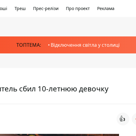
оші
Треш
Прес-релізи
Про проект
Реклама
ТОПТЕМА:
Відключення світла у столиці
итель сбил 10-летнюю девочку
👍