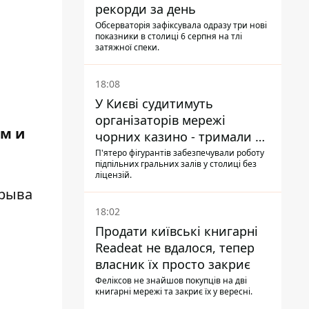
рекорди за день
Обсерваторія зафіксувала одразу три нові
показники в столиці 6 серпня на тлі
затяжної спеки.
18:08
У Києві судитимуть
організаторів мережі
ом и
чорних казино - тримали 39
закладів
П'ятеро фігурантів забезпечували роботу
підпільних гральних залів у столиці без
ліцензій.
срыва
18:02
Продати київські книгарні
Readeat не вдалося, тепер
власник їх просто закриє
Феліксов не знайшов покупців на дві
книгарні мережі та закриє їх у вересні.