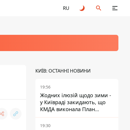
RU
КИЇВ: ОСТАННІ НОВИНИ
19:56
Жодних ілюзій щодо зими -
у Київраді закидають, що
КМДА виконала План
стійкості на 20%
19:30