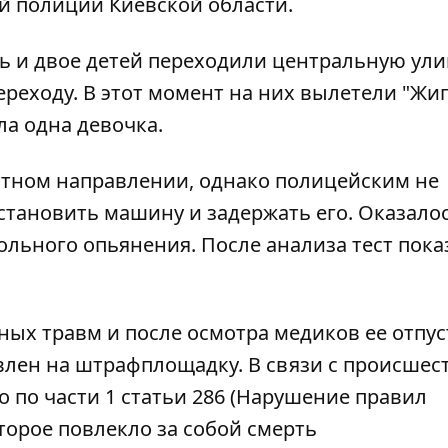
й полиции Киевской области.
 и двое детей переходили центральную ули
реходу. В этот момент на них вылетели "Жиг
ла одна девочка.
стном направлении, однако полицейским не
тановить машину и задержать его. Оказалос
ольного опьянения. После анализа тест показ
зных травм и после осмотра медиков ее отпу
влен на штрафплощадку. В связи с происшес
 по части 1 статьи 286 (Нарушение правил
торое повлекло за собой смерть