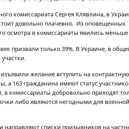
ого комиссариата Сергея Клявлина, в Украи
обстоит довольно плачевно. Из оповещенных
го осмотра в комиссариаты явились меньше
овек призвали только 39%. В Украине, в обще
 участки.
е изъявили желание вступить на контрактну
ны, а 163 гражданина имеют статус участнико
и, в комиссариаты добровольно приходят тол
рочки либо являются негодными для военно
ни направляют списки призывников на частн