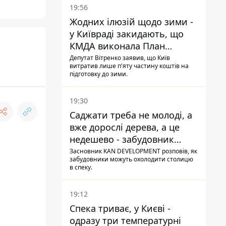
19:56
Жодних ілюзій щодо зими -
у Київраді закидають, що
КМДА виконала План
стійкості на 20%
Депутат Вітренко заявив, що Київ
витратив лише п'яту частину коштів на
підготовку до зими.
19:30
Саджати треба не молоді, а
вже дорослі дерева, а це
недешево - забудовник
Ніконов
Засновник KAN DEVELOPMENT розповів, як
забудовники можуть охолодити столицю
в спеку.
19:12
Спека триває, у Києві -
одразу три температурні