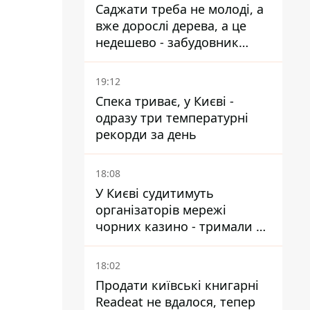
Саджати треба не молоді, а
вже дорослі дерева, а це
недешево - забудовник
Ніконов
19:12
Спека триває, у Києві -
одразу три температурні
рекорди за день
18:08
У Києві судитимуть
організаторів мережі
чорних казино - тримали 39
закладів
18:02
Продати київські книгарні
Readeat не вдалося, тепер