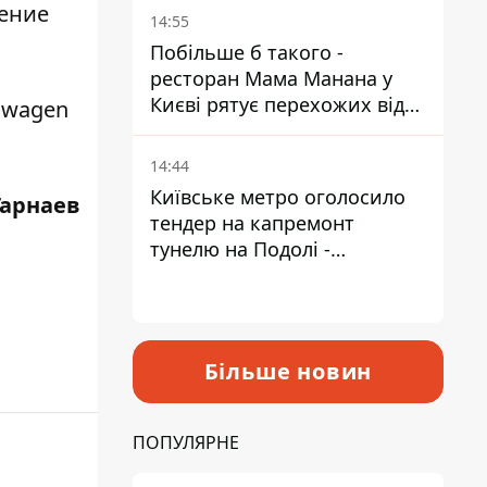
ление
Пантелеєв
14:55
Побільше б такого -
ресторан Мама Манана у
Києві рятує перехожих від
swagen
спеки
14:44
Київське метро оголосило
Гарнаев
тендер на капремонт
тунелю на Подолі -
триватиме майже два роки
Більше новин
ПОПУЛЯРНЕ