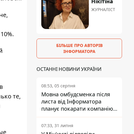
Нікітіна
ЖУРНАЛІСТ
не,
 10%.
БІЛЬШЕ ПРО АВТОРІВ
й
ІНФОРМАТОРА
ОСТАННІ НОВИНИ УКРАЇНИ
ю
в
08:53, 05 серпня
Мовна омбудсменка після
ько те,
листа від Інформатора
й
планує покарати компанію-
підрядника ПриватБанку
07:33, 31 липня
ые