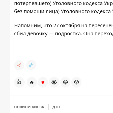
потерпевшего) Уголовного кодекса Укр
без помощи лица) Уголовного кодекса
Напомним, что 27 октября на пересеч
сбил девочку — подростка
. Она перехо
♥
👍
🔥
😭
😆
😡
НОВИНИ КИЄВА
ДТП