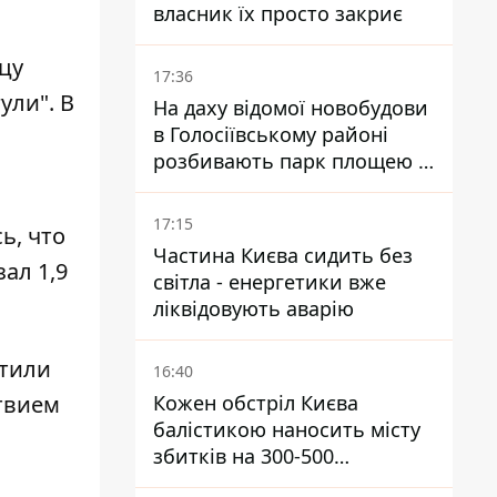
власник їх просто закриє
цу
17:36
ули". В
На даху відомої новобудови
в Голосіївському районі
розбивають парк площею в
гектар
17:15
ь, что
Частина Києва сидить без
ал 1,9
світла - енергетики вже
ліквідовують аварію
стили
16:40
твием
Кожен обстріл Києва
балістикою наносить місту
збитків на 300-500
мільйонів - Петро