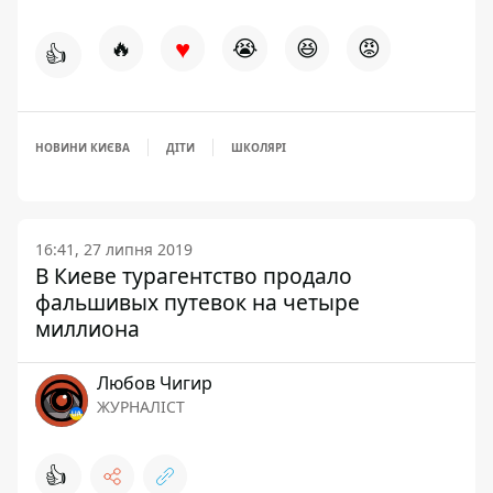
♥
🔥
😭
😆
😡
👍
НОВИНИ КИЄВА
ДІТИ
ШКОЛЯРІ
16:41, 27 липня 2019
В Киеве турагентство продало
фальшивых путевок на четыре
миллиона
Любов Чигир
ЖУРНАЛІСТ
👍