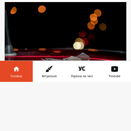
Головна
Актуально
Україна на часі
Youtube
На фаре разбилось стекло
Інформатор у
Завантажити
телефоні
👉
Ранее мы сообщали о
ДТП с участием
посла Египта
. Он на Mercedes с
дипномерами протаранил KIA украинки и
потребовал у нее 650 долларов