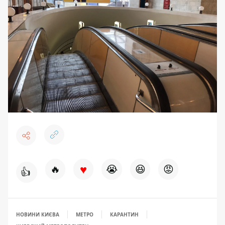
♥
🔥
😭
😆
😡
👍
НОВИНИ КИЄВА
МЕТРО
КАРАНТИН