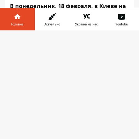
В понедельник, 18 февраля, в Киеве на
Броварском проспекте произошло
массовое ДТП с участием семи
Головна
Актуально
Україна на часі
Youtube
автомобилей. На участке дороги
столкнулись Daewoo Lanos, ВАЗ 2106,
Інформатор у
Завантажити
Suzuki Grand Vitara, ЗАЗ
телефоні
👉
Forza, Hyundai, Honda Civic и еще
один Lanos. В результате аварии
пострадали 2 человека.
Первая авария случилась около 07:00. Об
этом
Информатору
стало известно на
месте происшествия.
Первыми столкнулись Daewoo Lanos и
ВАЗ 2106. По словам участников ДТП,
первые машины столкнулись из-за
скользкой дороги. "Шестерка" двигалась в
сторону станции метро "Левобережная".