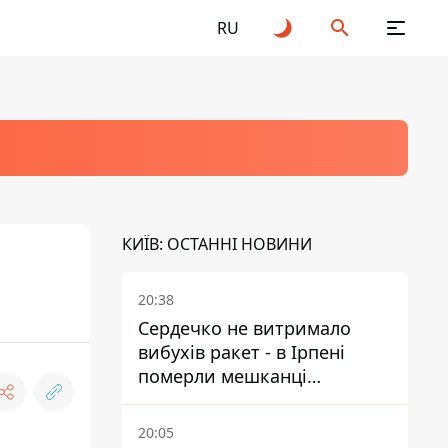
RU
КИЇВ: ОСТАННІ НОВИНИ
20:38
Сердечко не витримало
вибухів ракет - в Ірпені
померли мешканці
притулку для собак з
інвалідністю
20:05