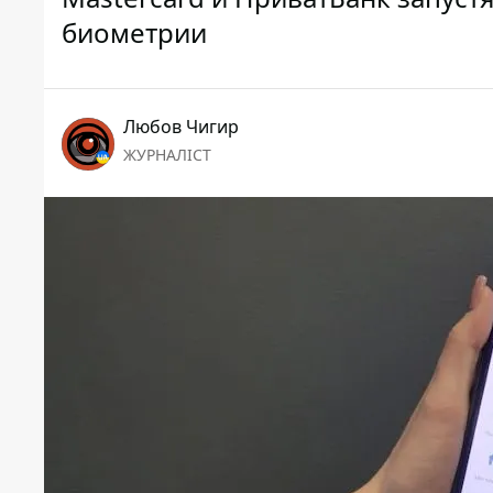
биометрии
Любов Чигир
ЖУРНАЛІСТ