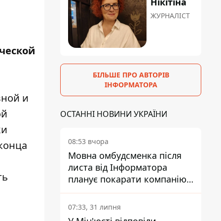
Нікітіна
ЖУРНАЛІСТ
нческой
БІЛЬШЕ ПРО АВТОРІВ
ІНФОРМАТОРА
вной и
ой
ОСТАННІ НОВИНИ УКРАЇНИ
ки
08:53 вчора
 конца
Мовна омбудсменка після
листа від Інформатора
ть
планує покарати компанію-
підрядника ПриватБанку
07:33, 31 липня