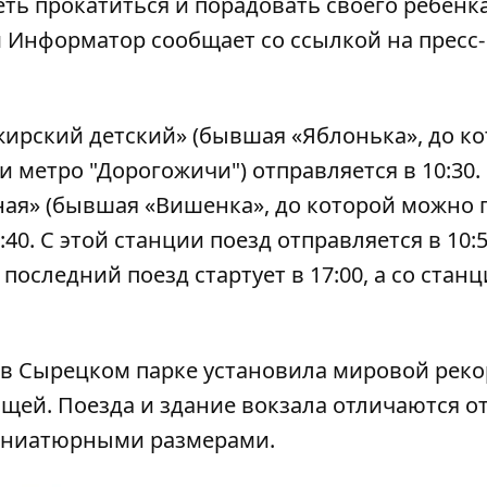
еть прокатиться и порадовать своего ребенка
м
Информатор
сообщает со ссылкой на пресс-
жирский детский» (бывшая «Яблонька», до к
ии метро "Дорогожичи") отправляется в 10:30.
ая» (бывшая «Вишенка», до которой можно
:40. С этой станции поезд отправляется в 10:5
оследний поезд стартует в 17:00, а со стан
 в Сырецком парке установила мировой реко
щей. Поезда и здание вокзала отличаются о
иниатюрными размерами.