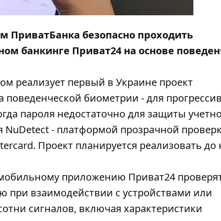
м ПриватБанка безопасно проходить
ом банкинге Приват24 на основе поведе
ком реализует первый в Украине проект
 поведенческой биометрии - для прогресси
огда пароля недостаточно для защиты учетн
я NuDetect - платформой прозрачной провер
tercard. Проект планируется реализовать до
и мобильному приложению Приват24 проверя
ю при взаимодействии с устройствами или
отни сигналов, включая характеристики