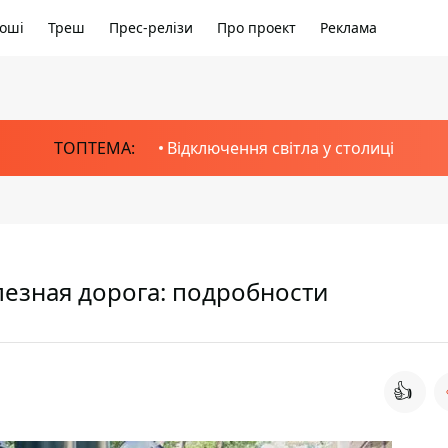
оші
Треш
Прес-релізи
Про проект
Реклама
ТОПТЕМА:
Відключення світла у столиці
лезная дорога: подробности
👍