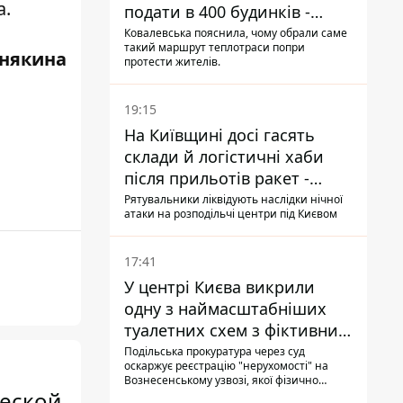
а.
подати в 400 будинків -
депутатка Київради
Ковалевська пояснила, чому обрали саме
такий маршрут теплотраси попри
някина
протести жителів.
19:15
На Київщині досі гасять
склади й логістичні хаби
після прильотів ракет -
ДСНС
Рятувальники ліквідують наслідки нічної
атаки на розподільчі центри під Києвом
17:41
У центрі Києва викрили
одну з наймасштабніших
туалетних схем з фіктивним
будинком
Подільська прокуратура через суд
оскаржує реєстрацію "нерухомості" на
Вознесенському узвозі, якої фізично
ческой
ніколи не існувало: під неї, ймовірно,