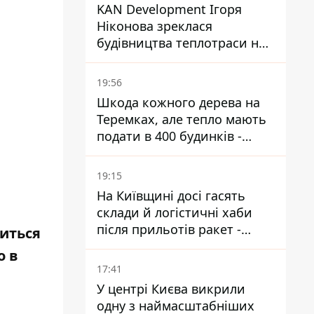
KAN Development Ігоря
Ніконова зреклася
будівництва теплотраси на
Теремках
19:56
Шкода кожного дерева на
Теремках, але тепло мають
подати в 400 будинків -
депутатка Київради
19:15
На Київщині досі гасять
склади й логістичні хаби
після прильотів ракет -
титься
ДСНС
о в
17:41
У центрі Києва викрили
одну з наймасштабніших