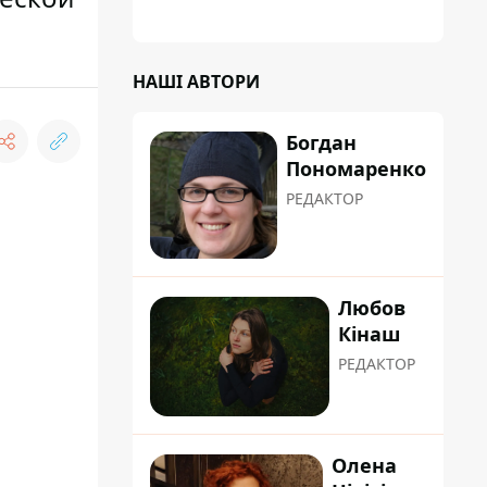
планували пізніше отримати "в
обслуговування" земельну ділянку
НАШІ АВТОРИ
Богдан
Пономаренко
РЕДАКТОР
Любов
Кінаш
РЕДАКТОР
Олена