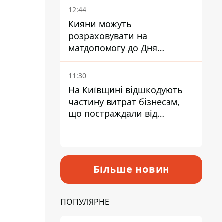
12:44
Кияни можуть
розраховувати на
матдопомогу до Дня
незалежності - кому її
дадуть
11:30
На Київщині відшкодують
частину витрат бізнесам,
що постраждали від
прильотів ракет
Більше новин
ПОПУЛЯРНЕ