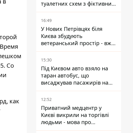
 в
туалетних схем з фіктивним
будинком
16:49
У Нових Петрівцях біля
Києва збудують
оторой
ветеранський простір - вже
 Время
знайшли проєктанта
 пешком
15:30
5. Со
Під Києвом авто взяло на
ции
таран автобус, що
висаджував пасажирів на
зупинці - пасажирка в
лікарні
12:52
рд, как
Приватний медцентр у
т
Києві викрили на торгівлі
людьми - мова про
сурогатне материнство