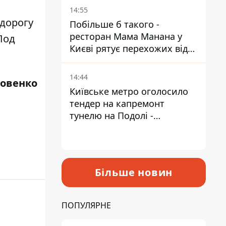
Пантелеєв
14:55
дорогу
Побільше б такого -
ресторан Мама Манана у
Под
Києві рятує перехожих від
спеки
14:44
ровенко
Київське метро оголосило
тендер на капремонт
тунелю на Подолі -
триватиме майже два роки
Більше новин
ПОПУЛЯРНЕ