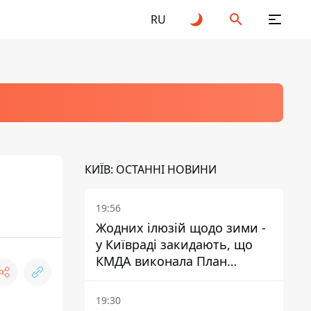
RU
КИЇВ: ОСТАННІ НОВИНИ
19:56
Жодних ілюзій щодо зими -
у Київраді закидають, що
КМДА виконала План
стійкості на 20%
19:30