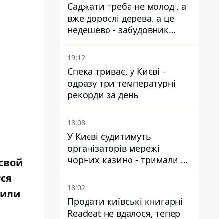
Саджати треба не молоді, а
вже дорослі дерева, а це
недешево - забудовник
Ніконов
19:12
Спека триває, у Києві -
одразу три температурні
рекорди за день
18:08
У Києві судитимуть
організаторів мережі
чорних казино - тримали 39
 свой
закладів
тся
18:02
оили
Продати київські книгарні
Readeat не вдалося, тепер