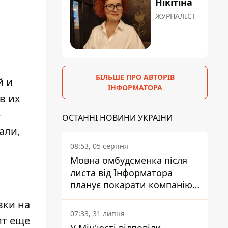
Нікітіна
ЖУРНАЛІСТ
БІЛЬШЕ ПРО АВТОРІВ
й и
ІНФОРМАТОРА
в их
е
ОСТАННІ НОВИНИ УКРАЇНИ
али,
08:53, 05 серпня
Мовна омбудсменка після
листа від Інформатора
планує покарати компанію-
підрядника ПриватБанку
вки на
07:33, 31 липня
ит еще