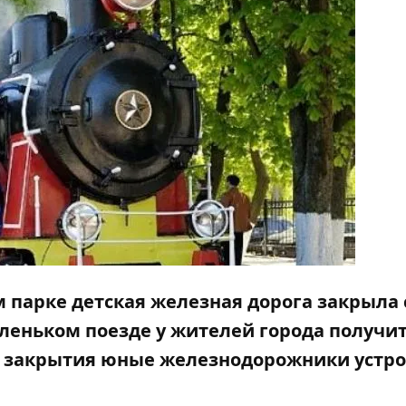
м парке детская железная дорога закрыла
аленьком
поезде у жителей города получи
аю закрытия юные железнодорожники устр