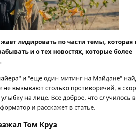
лжает лидировать по части темы, которая 
 забывать и о тех новостях, которые более
.
айера" и "еще один митинг на Майдане" най
е не вызывают столько противоречий, а ско
улыбку на лице. Все доброе, что случилось в
форматор
и расскажет в статье.
езжал Том Круз