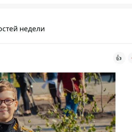
остей недели
👍