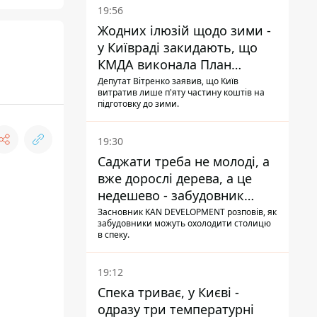
19:56
Жодних ілюзій щодо зими -
у Київраді закидають, що
КМДА виконала План
стійкості на 20%
Депутат Вітренко заявив, що Київ
витратив лише п'яту частину коштів на
підготовку до зими.
19:30
Саджати треба не молоді, а
вже дорослі дерева, а це
недешево - забудовник
Ніконов
Засновник KAN DEVELOPMENT розповів, як
забудовники можуть охолодити столицю
в спеку.
19:12
Спека триває, у Києві -
одразу три температурні