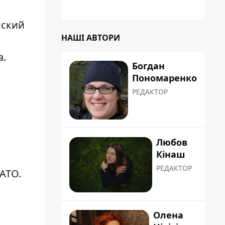
нский
НАШІ АВТОРИ
м
а.
Богдан
Пономаренко
РЕДАКТОР
Любов
Кінаш
РЕДАКТОР
АТО.
Олена