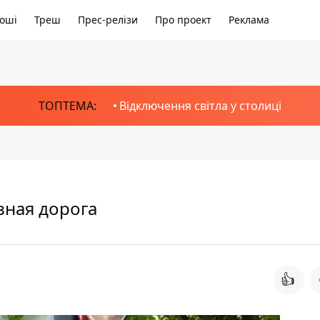
оші
Треш
Прес-релізи
Про проект
Реклама
ТОПТЕМА:
Відключення світла у столиці
зная дорога
👍