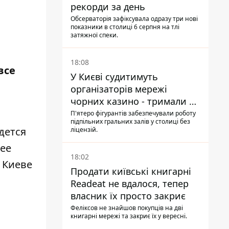
рекорди за день
Обсерваторія зафіксувала одразу три нові
показники в столиці 6 серпня на тлі
затяжної спеки.
18:08
все
У Києві судитимуть
організаторів мережі
чорних казино - тримали 39
закладів
П'ятеро фігурантів забезпечували роботу
підпільних гральних залів у столиці без
дется
ліцензій.
рее
18:02
 Киеве
Продати київські книгарні
Readeat не вдалося, тепер
власник їх просто закриє
Феліксов не знайшов покупців на дві
книгарні мережі та закриє їх у вересні.