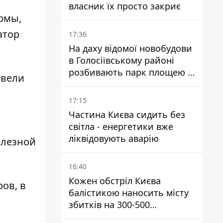
власник їх просто закриє
рмы,
атор
17:36
На даху відомої новобудови
в Голосіївському районі
розбивають парк площею в
овели
гектар
17:15
Частина Києва сидить без
світла - енергетики вже
ліквідовують аварію
елезной
16:40
Кожен обстріл Києва
ов, в
балістикою наносить місту
збитків на 300-500
мільйонів - Петро