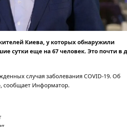
 жителей Киева, у которых обнаружили
ие сутки еще на 67 человек. Это почти в 
ржденных случая заболевания COVID-19. Об
о, сообщает
Информатор
.
т
ет