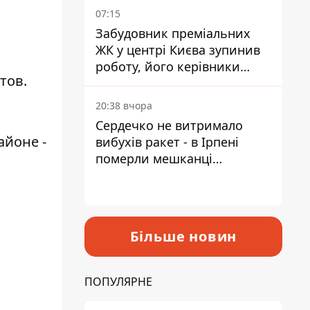
07:15
Забудовник преміальних
ЖК у центрі Києва зупинив
роботу, його керівники
тов.
втекли з України - Bihus.info
20:38 вчора
Сердечко не витримало
айоне -
вибухів ракет - в Ірпені
померли мешканці
притулку для собак з
інвалідністю
Більше новин
ПОПУЛЯРНЕ