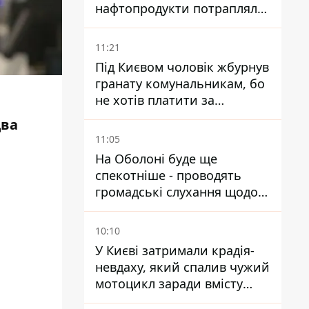
нафтопродукти потрапляли
до озер
11:21
Під Києвом чоловік жбурнув
гранату комунальникам, бо
не хотів платити за
квитанціями
два
11:05
На Оболоні буде ще
спекотніше - проводять
громадські слухання щодо
храму УГКЦ на Північній
10:10
У Києві затримали крадія-
невдаху, який спалив чужий
мотоцикл заради вмісту
багажника