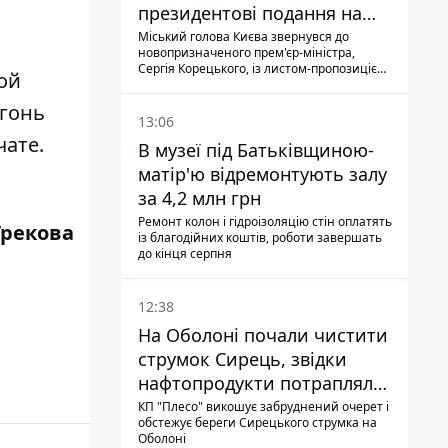
президентові подання на
звільнення володаря
Міський голова Києва звернувся до
новопризначеного прем'єр-міністра,
Троєщини Бахматова
Сергія Корецького, із листом-пропозицією
ой
щодо звільнення голови Деснянської РДА
Максима Бахматова
огонь
13:06
чате.
В музеї під Батьківщиною-
матір'ю відремонтують залу
за 4,2 млн грн
Ремонт колон і гідроізоляцію стін оплатять
Грекова
із благодійних коштів, роботи завершать
до кінця серпня
12:38
На Оболоні почали чистити
струмок Сирець, звідки
нафтопродукти потрапляли
до озер
КП "Плесо" викошує забруднений очерет і
обстежує береги Сирецького струмка на
Оболоні