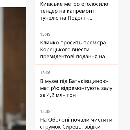
Київське метро оголосило
тендер на капремонт
тунелю на Подолі -
триватиме майже два роки
13:49
Кличко просить прем'єра
Корецького внести
президентові подання на
звільнення володаря
Троєщини Бахматова
13:06
В музеї під Батьківщиною-
матір'ю відремонтують залу
за 4,2 млн грн
12:38
На Оболоні почали чистити
струмок Сирець, звідки