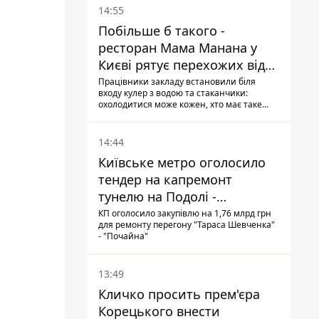
14:55
Побільше б такого -
ресторан Мама Манана у
Києві рятує перехожих від
спеки
Працівники закладу встановили біля
входу кулер з водою та стаканчики:
охолодитися може кожен, хто має таке
бажання
14:44
Київське метро оголосило
тендер на капремонт
тунелю на Подолі -
триватиме майже два роки
КП оголосило закупівлю на 1,76 млрд грн
для ремонту перегону "Тараса Шевченка"
- "Почайна"
13:49
Кличко просить прем'єра
Корецького внести
и