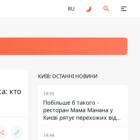
RU
КИЇВ: ОСТАННІ НОВИНИ
а: кто
14:55
Побільше б такого -
ресторан Мама Манана у
Києві рятує перехожих від
спеки
14:44