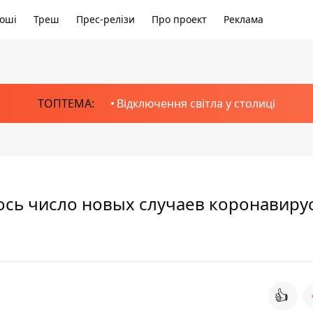
оші
Треш
Прес-релізи
Про проект
Реклама
ТОПТЕМА:
Відключення світла у столиці
ось число новых случаев коронавирус
👍