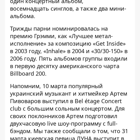
один концертный альбом,
восемнадцать синглов, а также два мини-
альбома.
Трижды парни номинировалась на
премию Грэмми, как «Лучшее метал-
исполнение» за композицию «Get Inside»
в 2003 году, «Inhale» в 2004 и «30/30-150» в
2006 году. Пять альбомов группы входили
в первую десятку американского чарта
Billboard 200
.
Напомним, 10 марта популярный
украинский музыкант и хитмейкер
Артем
Пивоваров выступил в Bel étage Concert
club с большим сольным концертом
. Для
своих поклонников Артем подготовил
двухчасовую live шоу-программу с full-
бэндом. Мы также сообщали о том, что 31
марта киевская певица
ЛУНА выступит в