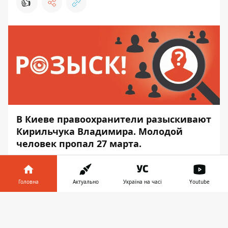
👍
В Киеве правоохранители разыскивают
Кирильчука Владимира. Молодой
человек пропал 27 марта.
22-летний парень ушел из расположения
части, в которой служил, и не вернулся.
Головна
Актуально
Україна на часі
Youtube
Об этом
Информатору
рассказали в пресс-
службе полиции Киева. По данному делу
Інформатор у
Завантажити
сейчас идет следствие.
телефоні
👉