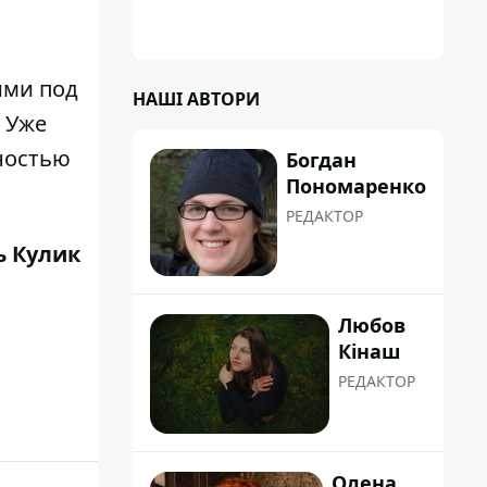
ими под
НАШІ АВТОРИ
 Уже
ностью
Богдан
Пономаренко
РЕДАКТОР
ь Кулик
Любов
Кінаш
РЕДАКТОР
Олена