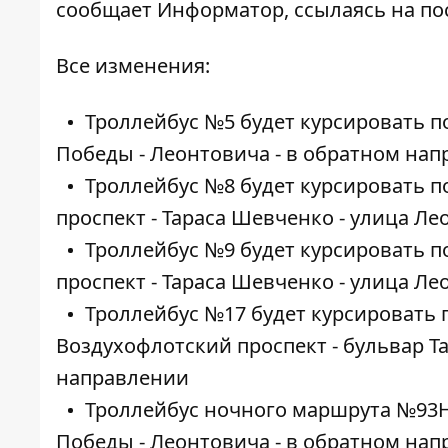
сообщает
Информатор
, ссылаясь на
по
Все изменения:
Троллейбус №5 будет курсировать п
Победы - Леонтовича - в обратном на
Троллейбус №8 будет курсировать п
проспект - Тараса Шевченко - улица Л
Троллейбус №9 будет курсировать п
проспект - Тараса Шевченко - улица Л
Троллейбус №17 будет курсировать 
Воздухофлотский проспект - бульвар Т
направлении
Троллейбус ночного маршрута №93Н
Победы - Леонтовича - в обратном на