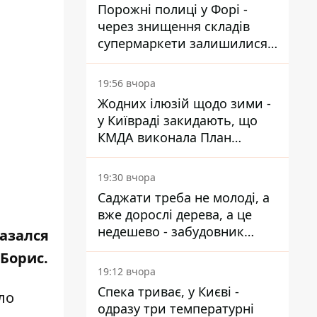
Порожні полиці у Форі -
через знищення складів
супермаркети залишилися
без асортименту
19:56 вчора
Жодних ілюзій щодо зими -
у Київраді закидають, що
КМДА виконала План
стійкості на 20%
19:30 вчора
Саджати треба не молоді, а
вже дорослі дерева, а це
недешево - забудовник
казался
Ніконов
Борис.
19:12 вчора
Спека триває, у Києві -
ло
одразу три температурні