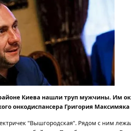
м районе Киева нашли труп мужчины. Им о
кого онкодиспансера Григория Максимяка 
ектричек "Вышгородская". Рядом с ним лежа