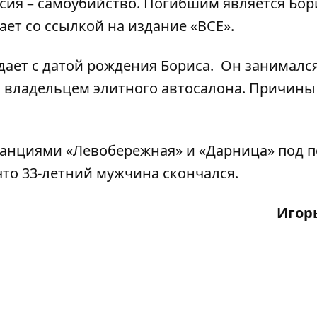
сия – самоубийство. Погибшим является Бор
ет со ссылкой на издание
«ВСЕ»
.
дает с датой рождения Бориса. Он занимался
 владельцем элитного автосалона. Причины
танциями «Левобережная» и «Дарница» под п
 что 33-летний мужчина скончался.
Игор