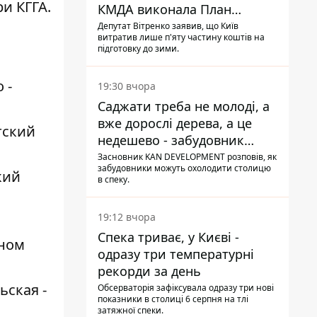
и КГГА.
КМДА виконала План
стійкості на 20%
Депутат Вітренко заявив, що Київ
витратив лише п'яту частину коштів на
підготовку до зими.
 -
19:30 вчора
Саджати треба не молоді, а
вже дорослі дерева, а це
тский
недешево - забудовник
Ніконов
Засновник KAN DEVELOPMENT розповів, як
забудовники можуть охолодити столицю
кий
в спеку.
19:12 вчора
Спека триває, у Києві -
тном
одразу три температурні
рекорди за день
ская -
Обсерваторія зафіксувала одразу три нові
показники в столиці 6 серпня на тлі
затяжної спеки.