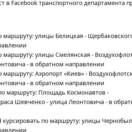
ст в Facebook
транспортного департамента пр
о маршруту: улицы Белицкая - Щербаковского
правлении
о маршруту: улицы Смелянская - Воздухофло
еонтовича - в обратном направлении
о маршруту: Аэропорт «Киев» - Воздухофлотс
еонтовича - в обратном направлении
по маршруту: Площадь Космонавтов -
араса Шевченко - улица Леонтовича - в обра
 курсировать по маршруту: улицы Чернобыль
правлении