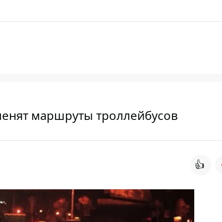
менят маршруты троллейбусов
👍