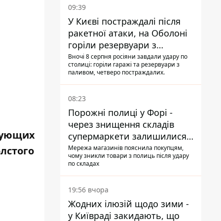
09:39
У Києві постраждалі після
ракетної атаки, на Оболоні
горіли резервуари з
паливом
Вночі 8 серпня росіяни завдали удару по
столиці: горіли гаражі та резервуари з
паливом, четверо постраждалих.
08:23
Порожні полиці у Форі -
через знищення складів
ирующих
супермаркети залишилися
без асортименту
Мережа магазинів пояснила покупцям,
лстого
чому зникли товари з полиць після удару
по складах
19:56 вчора
Жодних ілюзій щодо зими -
у Київраді закидають, що