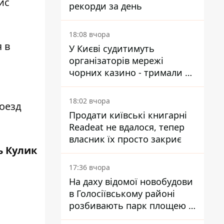
ис
рекорди за день
18:08 вчора
 в
У Києві судитимуть
організаторів мережі
чорних казино - тримали 39
закладів
18:02 вчора
оезд
Продати київські книгарні
Readeat не вдалося, тепер
власник їх просто закриє
ь Кулик
17:36 вчора
На даху відомої новобудови
в Голосіївському районі
розбивають парк площею в
гектар