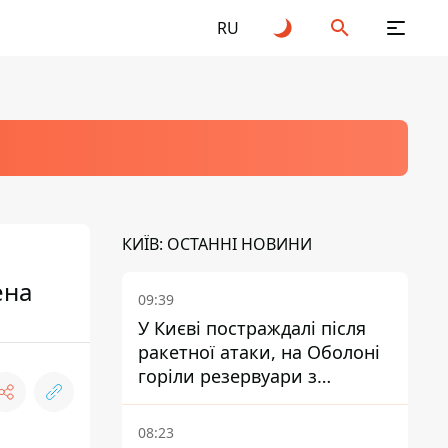
RU
КИЇВ: ОСТАННІ НОВИНИ
ена
09:39
У Києві постраждалі після
ракетної атаки, на Оболоні
горіли резервуари з
паливом
08:23