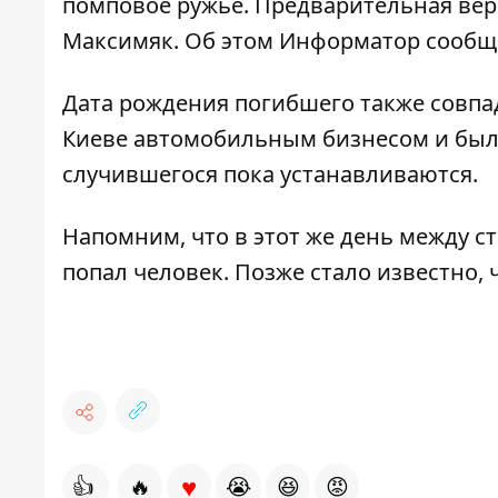
помповое ружье. Предварительная вер
Максимяк. Об этом
Информатор
сообща
Дата рождения погибшего также совпа
Киеве автомобильным бизнесом и был
случившегося пока устанавливаются.
Напомним, что в этот же день
между с
попал человек
. Позже стало известно,
♥
👍
🔥
😭
😆
😡