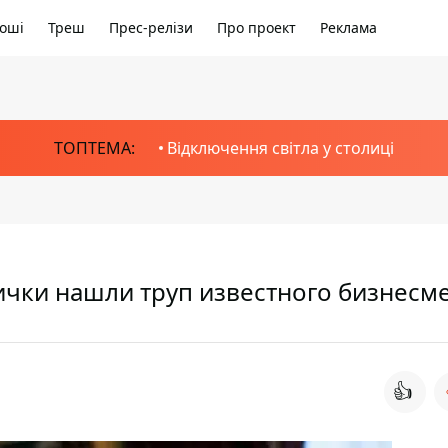
оші
Треш
Прес-релізи
Про проект
Реклама
ТОПТЕМА:
Відключення світла у столиці
ички нашли труп известного бизнесм
👍