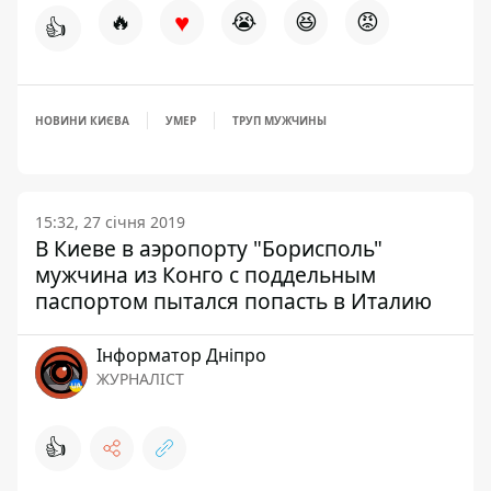
♥
🔥
😭
😆
😡
👍
НОВИНИ КИЄВА
УМЕР
ТРУП МУЖЧИНЫ
15:32, 27 січня 2019
В Киеве в аэропорту "Борисполь"
мужчина из Конго с поддельным
паспортом пытался попасть в Италию
Інформатор Дніпро
ЖУРНАЛІСТ
👍