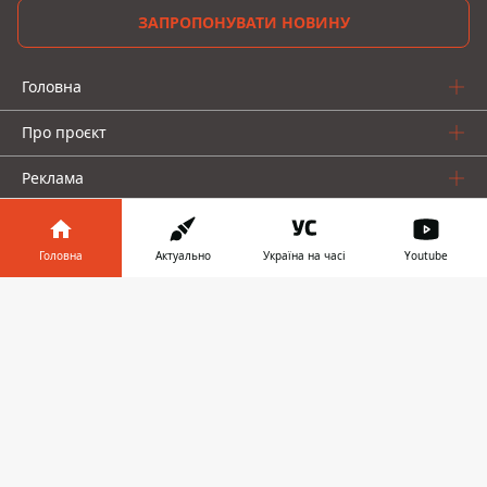
ЗАПРОПОНУВАТИ НОВИНУ
Головна
Про проєкт
Реклама
Про нас
Головна
Актуально
Україна на часі
Youtube
Інформатор у
Завантажити
телефоні
👉
Інформатор проекти
Інформатор-Україна
Geek
Гроші
Авто
© 2016-2026 Informator