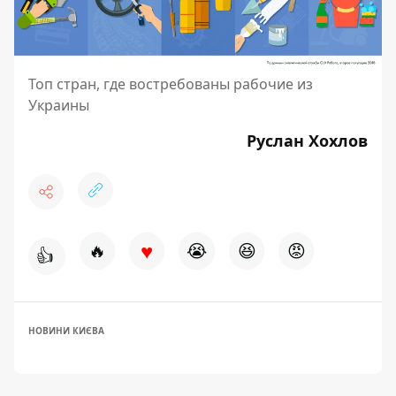
Топ стран, где востребованы рабочие из
Украины
Руслан Хохлов
♥
🔥
😭
😆
😡
👍
НОВИНИ КИЄВА