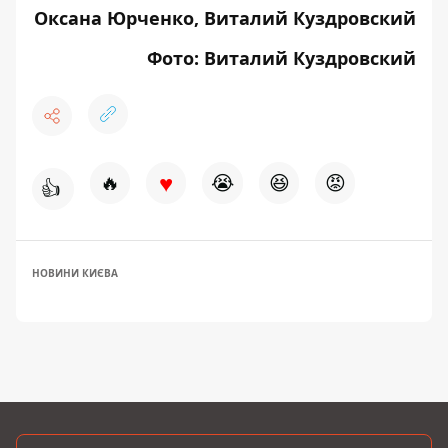
Оксана Юрченко, Виталий Куздровский
Фото: Виталий Куздровский
♥
🔥
😭
😆
😡
👍
НОВИНИ КИЄВА