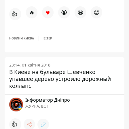
♥
🔥
😭
😆
😡
👍
НОВИНИ КИЄВА
ВІТЕР
23:14, 01 квітня 2018
В Киеве на бульваре Шевченко
упавшее дерево устроило дорожный
коллапс
Інформатор Дніпро
ЖУРНАЛІСТ
👍