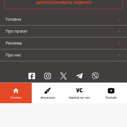
ЗАПРОПОНУВАТИ НОВИНУ
Головна
Про проєкт
Реклама
Про нас
Інформатор проекти
Головна
Актуально
Україна на часі
Youtube
Інформатор-Україна
Geek
Гроші
Авто
Інформатор у
Завантажити
телефоні
👉
© 2016-2026 Informator