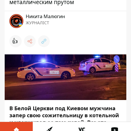
металлическим прутом
Никита Малюгин
ЖУРНАЛІСТ
👍
В Белой Церкви под Киевом мужчина
запер свою сожительницу в котельной
и удерживал ее там силой. Все это
время он издевался над женщиной,