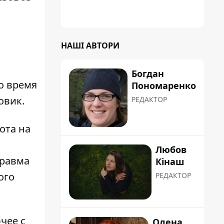
щодо звільнення голови Деснянської РДА
Максима Бахматова
НАШІ АВТОРИ
Богдан
Во время
Пономаренко
овик.
РЕДАКТОР
ота на
Любов
травма
Кінаш
ого
РЕДАКТОР
чее с
Олена