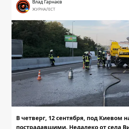
Влад Гарнаєв
ЖУРНАЛІСТ
В четверг, 12 сентября, под Киевом 
пострадавшими. Недалеко от села Ви