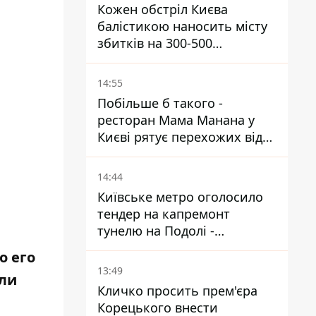
Кожен обстріл Києва
балістикою наносить місту
збитків на 300-500
мільйонів - Петро
Пантелеєв
14:55
Побільше б такого -
ресторан Мама Манана у
Києві рятує перехожих від
спеки
14:44
Київське метро оголосило
тендер на капремонт
тунелю на Подолі -
триватиме майже два роки
о его
13:49
ыли
Кличко просить прем'єра
Корецького внести