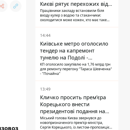
Києві рятує перехожих від
спеки
Працівники закладу встановили біля
входу кулер з водою та стаканчики:
охолодитися може кожен, хто має таке
бажання
14:44
Київське метро оголосило
тендер на капремонт
тунелю на Подолі -
триватиме майже два роки
КП оголосило закупівлю на 1,76 млрд грн
для ремонту перегону "Тараса Шевченка"
- "Почайна"
13:49
Кличко просить прем'єра
Корецького внести
президентові подання на
звільнення володаря
Міський голова Києва звернувся до
новопризначеного прем'єр-міністра,
Троєщини Бахматова
нзовоз
Сергія Корецького, із листом-пропозицією