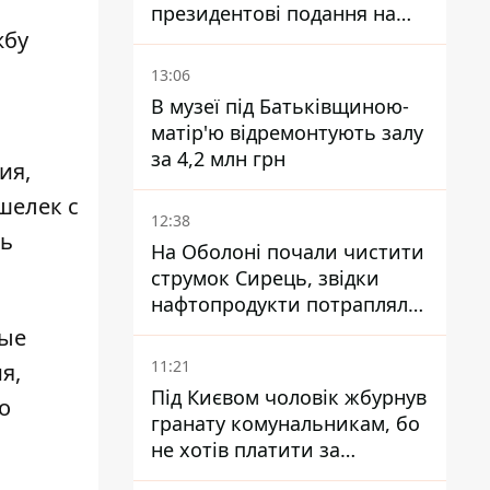
президентові подання на
жбу
звільнення володаря
Троєщини Бахматова
13:06
В музеї під Батьківщиною-
матір'ю відремонтують залу
за 4,2 млн грн
ия,
шелек с
12:38
ль
На Оболоні почали чистити
струмок Сирець, звідки
нафтопродукти потрапляли
до озер
ные
11:21
я,
Під Києвом чоловік жбурнув
о
гранату комунальникам, бо
не хотів платити за
квитанціями