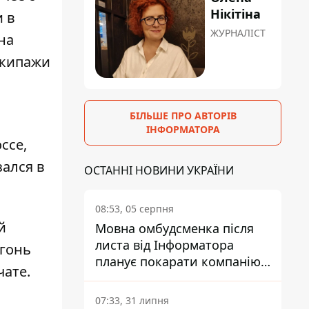
Нікітіна
и в
ЖУРНАЛІСТ
на
экипажи
БІЛЬШЕ ПРО АВТОРІВ
ІНФОРМАТОРА
ссе,
зался в
ОСТАННІ НОВИНИ УКРАЇНИ
08:53, 05 серпня
й
Мовна омбудсменка після
листа від Інформатора
огонь
планує покарати компанію-
чате.
підрядника ПриватБанку
07:33, 31 липня