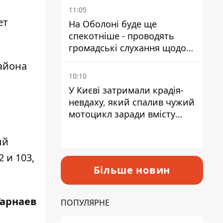
11:05
ет
На Оболоні буде ще
спекотніше - проводять
громадські слухання щодо
храму УГКЦ на Північній
айона
10:10
У Києві затримали крадія-
невдаху, який спалив чужий
мотоцикл заради вмісту
багажника
ый
 и 103,
Більше новин
Гарнаев
ПОПУЛЯРНЕ