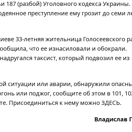
ьи 187 (разбой) Уголовного кодекса Украины.
деянное преступление ему грозит до семи л
Киеве 33-летняя
жительница Голосеевского р
ообщила, что ее изнасиловали и обокрали
.
надругался таксист, который подвозил ее из
ой ситуации или аварии, обнаружили опасн
гонь или поджог, сообщите об этом в 101, 102
ате. Присоединиться к нему можно
ЗДЕСЬ
.
Владислав 