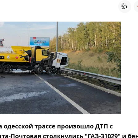
👍
на одесской трассе произошло ДТП с
та-Почтовая столкнулись "ГАЗ-31029" и бе