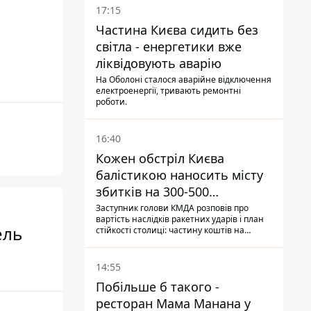
17:15
Частина Києва сидить без
світла - енергетики вже
ліквідовують аварію
На Оболоні сталося аварійне відключення
електроенергії, тривають ремонтні
роботи.
16:40
Кожен обстріл Києва
балістикою наносить місту
збитків на 300-500
мільйонів - Петро
Заступник голови КМДА розповів про
вартість наслідків ракетних ударів і план
Пантелеєв
ель
стійкості столиці: частину коштів на
підготовку до зими місто ще не знайшло,
а кожен обстріл вимиває з казни міста ще
більше коштів
14:55
Побільше б такого -
ресторан Мама Манана у