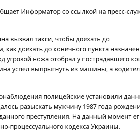
ообщает
Информатор
со ссылкой на пресс-слу
на вызвал такси, чтобы доехать до
, как доехать до конечного пункта назначен
д угрозой ножа отобрал у пострадавшего ко
чина успел выпрыгнуть из машины, а водите
деонаблюдения полицейские установили дан
далось разыскать мужчину 1987 года рождени
данного преступления. На данный момент ег
вно-процессуального кодекса Украины.