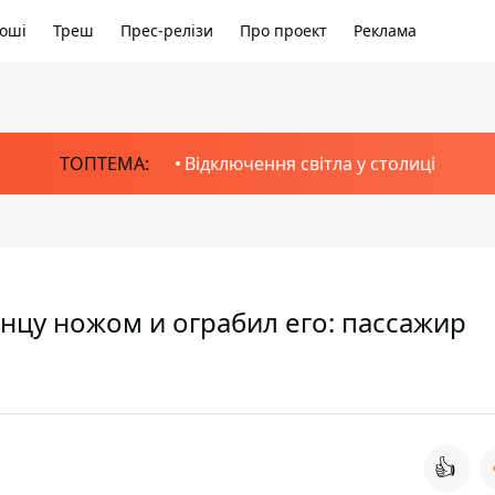
оші
Треш
Прес-релізи
Про проект
Реклама
ТОПТЕМА:
Відключення світла у столиці
анцу ножом и ограбил его: пассажир
👍