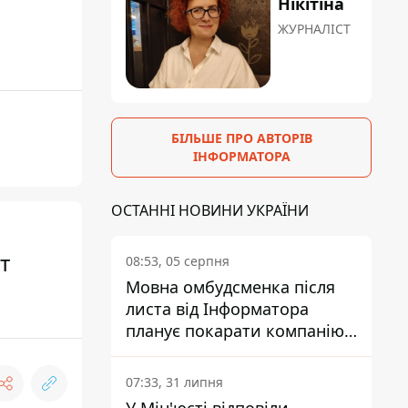
Нікітіна
ЖУРНАЛІСТ
БІЛЬШЕ ПРО АВТОРІВ
ІНФОРМАТОРА
ОСТАННІ НОВИНИ УКРАЇНИ
т
08:53, 05 серпня
Мовна омбудсменка після
листа від Інформатора
планує покарати компанію-
підрядника ПриватБанку
07:33, 31 липня