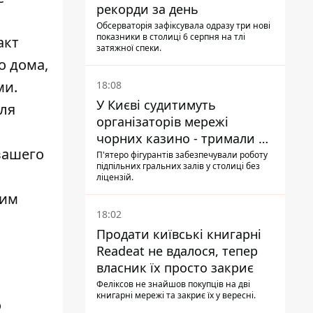
рекорди за день
Обсерваторія зафіксувала одразу три нові
показники в столиці 6 серпня на тлі
акт
затяжної спеки.
о дома,
ми.
18:08
У Києві судитимуть
для
організаторів мережі
чорних казино - тримали 39
вашего
закладів
П'ятеро фігурантів забезпечували роботу
підпільних гральних залів у столиці без
ліцензій.
тим
18:02
Продати київські книгарні
Readeat не вдалося, тепер
власник їх просто закриє
Феліксов не знайшов покупців на дві
книгарні мережі та закриє їх у вересні.
о