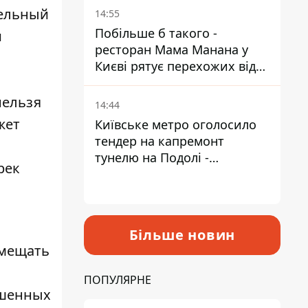
Пантелеєв
тельный
14:55
Побільше б такого -
и
ресторан Мама Манана у
Києві рятує перехожих від
спеки
нельзя
14:44
жет
Київське метро оголосило
тендер на капремонт
тунелю на Подолі -
рек
триватиме майже два роки
Більше новин
змещать
ПОПУЛЯРНЕ
ушенных