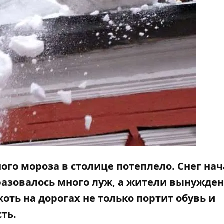
ьного мороза
в столице потеплело
. Снег на
бразовалось много луж, а жители вынужде
коть на дорогах не только портит обувь и
сть.