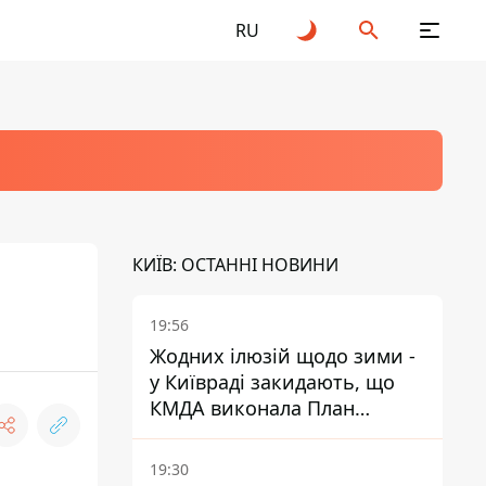
RU
КИЇВ: ОСТАННІ НОВИНИ
19:56
Жодних ілюзій щодо зими -
у Київраді закидають, що
КМДА виконала План
стійкості на 20%
19:30