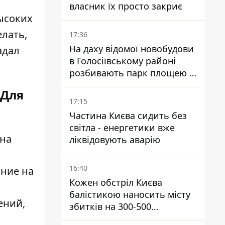
власник їх просто закриє
высоких
елать,
17:36
На даху відомої новобудови
адал
в Голосіївському районі
розбивають парк площею в
гектар
 Для
17:15
Частина Києва сидить без
світла - енергетики вже
 на
ліквідовують аварію
16:40
ание на
Кожен обстріл Києва
балістикою наносить місту
ений,
збитків на 300-500
мільйонів - Петро