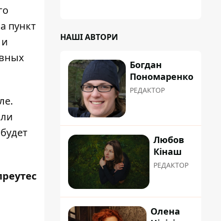
го
а пункт
НАШІ АВТОРИ
 и
ивных
Богдан
Пономаренко
РЕДАКТОР
ле.
сли
 будет
Любов
Кінаш
РЕДАКТОР
преутес
Олена