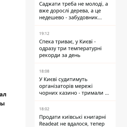
Саджати треба не молоді, а
вже дорослі дерева, а це
недешево - забудовник
Ніконов
19:12
Спека триває, у Києві -
одразу три температурні
рекорди за день
18:08
У Києві судитимуть
організаторів мережі
чорних казино - тримали 39
чал
закладів
ны
18:02
Продати київські книгарні
Readeat не вдалося, тепер