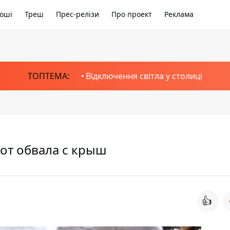
оші
Треш
Прес-релізи
Про проект
Реклама
ТОПТЕМА:
Відключення світла у столиці
 от обвала с крыш
👍