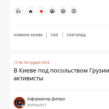
♥
👍
🔥
😭
😆
😡
НОВИНИ КИЄВА
СНІГ
СНЕГОПАД
11:46, 04 грудня 2018
В Киеве под посольством Грузи
активисты
Інформатор Дніпро
ЖУРНАЛІСТ