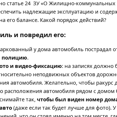
асно статье 24 ЗУ «О Жилищно-коммунальных
беспечить надлежащие эксплуатацию и содер
на его балансе. Какой порядок действий?
иль и повредил его:
аркованный у дома автомобиль пострадал от
 полицию
.
ото и видео-фиксацию
: на записях должно 
тносительно неподвижных объектов дорожн
ния автомобиля. Желательно, чтобы ракурс 
то расположения автомобиля рядом с домом
снимайте так,
чтобы был виден номер дом
авто
(даже если так будет лучше для фото). У
ений, что он стоял именно на том месте, гд