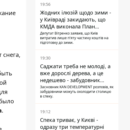
19:56
жание
Жодних ілюзій щодо зими -
у Київраді закидають, що
КМДА виконала План
стійкості на 20%
Депутат Вітренко заявив, що Київ
витратив лише п'яту частину коштів на
підготовку до зими.
 снега,
19:30
Саджати треба не молоді, а
быть
вже дорослі дерева, а це
недешево - забудовник
ой
Ніконов
Засновник KAN DEVELOPMENT розповів, як
для
забудовники можуть охолодити столицю
в спеку.
 было
а
.
19:12
Спека триває, у Києві -
одразу три температурні
е