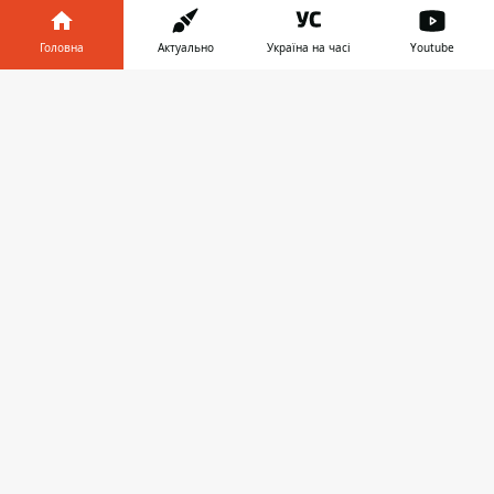
Головна
Актуально
Україна на часі
Youtube
Інформатор у
Завантажити
телефоні
👉
Больше новостей в нашем
Telegram-
канале
. Если вы стали свидетелем
чрезвычайной ситуации или аварии,
обнаружили опасный предмет,
бездыханное тело, заметили огонь или
поджог, сообщите об этом в 101, 102 и 103,
а также напишите в нашем Telegram-чате.
Присоединиться к нему можно
ЗДЕСЬ
.
Варвара Грекова