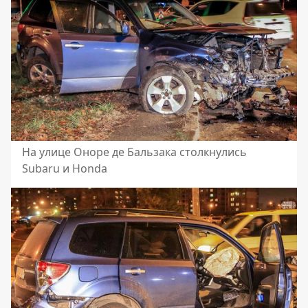
На улице Оноре де Бальзака столкнулись
Subaru и Honda