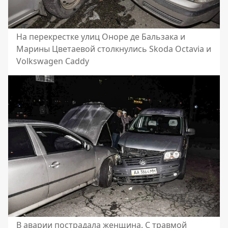
На перекрестке улиц Оноре де Бальзака и
Марины Цветаевой столкнулись Skoda Octavia и
Volkswagen Caddy
В аварии пострадала женщина. С травмой