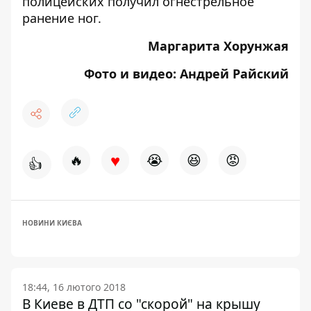
полицейских получил огнестрельное
ранение ног
.
Маргарита Хорунжая
Фото и видео: Андрей Райский
♥
🔥
😭
😆
😡
👍
НОВИНИ КИЄВА
18:44, 16 лютого 2018
В Киеве в ДТП со "скорой" на крышу