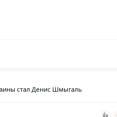
аины стал Денис Шмыгаль
👍