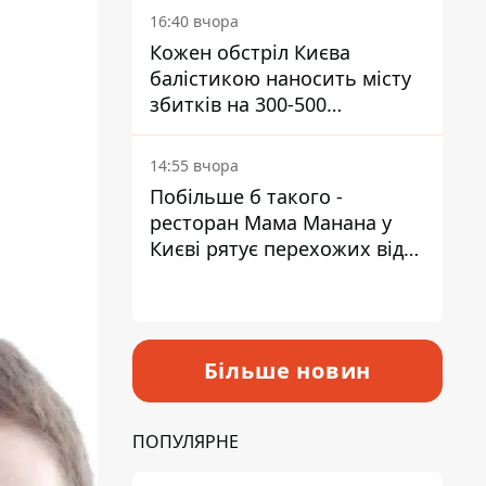
16:40 вчора
Кожен обстріл Києва
балістикою наносить місту
збитків на 300-500
мільйонів - Петро
Пантелеєв
14:55 вчора
Побільше б такого -
ресторан Мама Манана у
Києві рятує перехожих від
спеки
Більше новин
ПОПУЛЯРНЕ