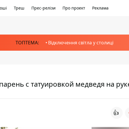
оші
Треш
Прес-релізи
Про проект
Реклама
ТОПТЕМА:
Відключення світла у столиці
 парень с татуировкой медведя на рук
👍