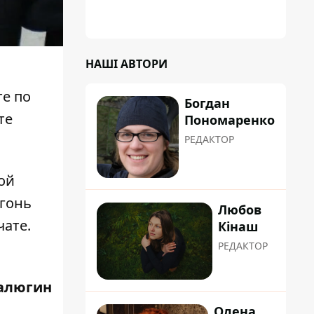
НАШІ АВТОРИ
е по
Богдан
те
Пономаренко
РЕДАКТОР
ой
огонь
Любов
чате.
Кінаш
РЕДАКТОР
алюгин
Олена