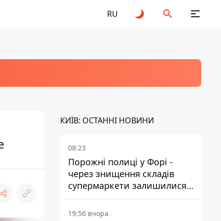
RU
КИЇВ: ОСТАННІ НОВИНИ
е
08:23
Порожні полиці у Форі -
через знищення складів
супермаркети залишилися
без асортименту
19:56 вчора