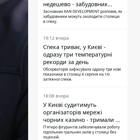
недешево - забудовник
Ніконов
Засновник KAN DEVELOPMENT розповів, як
забудовники можуть охолодити столицю
в спеку.
19:12 вчора
Спека триває, у Києві -
одразу три температурні
рекорди за день
Обсерваторія зафіксувала одразу три нові
показники в столиці 6 серпня на тлі
затяжної спеки.
18:08 вчора
У Києві судитимуть
організаторів мережі
чорних казино - тримали 39
закладів
П'ятеро фігурантів забезпечували роботу
підпільних гральних залів у столиці без
ліцензій.