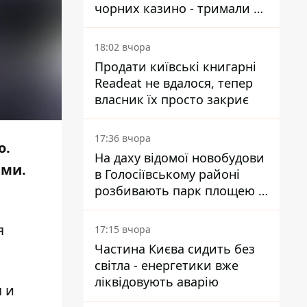
чорних казино - тримали 39
закладів
18:02 вчора
Продати київські книгарні
Readeat не вдалося, тепер
власник їх просто закриє
17:36 вчора
о.
На даху відомої новобудови
ыми.
в Голосіївському районі
розбивають парк площею в
гектар
я
17:15 вчора
Частина Києва сидить без
світла - енергетики вже
ліквідовують аварію
 и