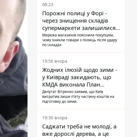
08:23
Порожні полиці у Форі -
через знищення складів
супермаркети залишилися
без асортименту
Мережа магазинів пояснила покупцям,
чому зникли товари з полиць після удару
по складах
19:56 вчора
Жодних ілюзій щодо зими -
у Київраді закидають, що
КМДА виконала План
стійкості на 20%
Депутат Вітренко заявив, що Київ
витратив лише п'яту частину коштів на
підготовку до зими.
19:30 вчора
Саджати треба не молоді, а
вже дорослі дерева, а це