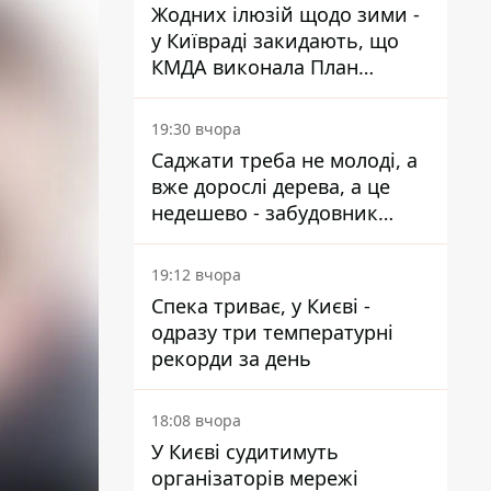
Жодних ілюзій щодо зими -
у Київраді закидають, що
КМДА виконала План
стійкості на 20%
19:30 вчора
Саджати треба не молоді, а
вже дорослі дерева, а це
недешево - забудовник
Ніконов
19:12 вчора
Спека триває, у Києві -
одразу три температурні
рекорди за день
18:08 вчора
У Києві судитимуть
організаторів мережі