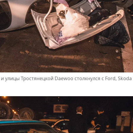
и улицы Тростянецкой Daewoo столкнулся с Ford, Skoda