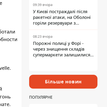
е
09:39 вчора
У Києві постраждалі після
ракетної атаки, на Оболоні
горіли резервуари з
паливом
ботали
08:23 вчора
обности
Порожні полиці у Форі -
через знищення складів
супермаркети залишилися
без асортименту
elle.
Більше новин
й
огонь
ПОПУЛЯРНЕ
чате.