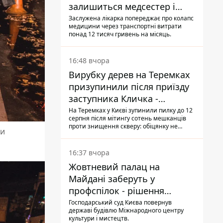
залишиться медсестер і
санітарок - професор
Заслужена лікарка попереджає про колапс
медицини через транспортні витрати
Голубовська
понад 12 тисяч гривень на місяць.
16:48 вчора
Вирубку дерев на Теремках
призупинили після приїзду
заступника Кличка -
почався діалог
На Теремках у Києві зупинили пилку до 12
серпня після мітингу сотень мешканців
проти знищення скверу: обіцянку не
 и
поновлювати роботи дав особисто
заступник Кличка, Петро Пантелеєв, що
прибув налагодити комунікацію
16:37 вчора
Жовтневий палац на
Майдані заберуть у
профспілок - рішення
Господарського суду
Господарський суд Києва повернув
державі будівлю Міжнародного центру
культури і мистецтв.