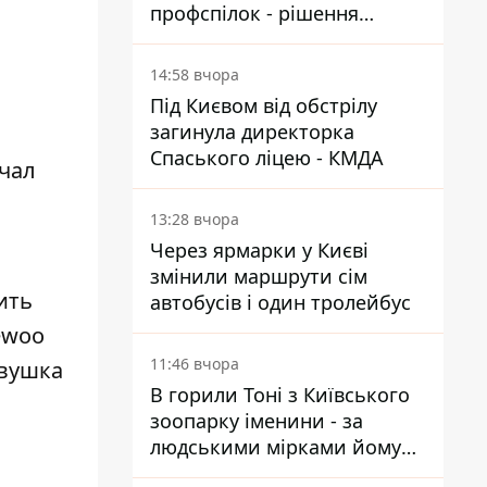
профспілок - рішення
Господарського суду
14:58 вчора
Під Києвом від обстрілу
загинула директорка
Спаського ліцею - КМДА
чал
13:28 вчора
Через ярмарки у Києві
змінили маршрути сім
ить
автобусів і один тролейбус
ewoo
11:46 вчора
евушка
В горили Тоні з Київського
зоопарку іменини - за
людськими мірками йому
вже понад 90 років