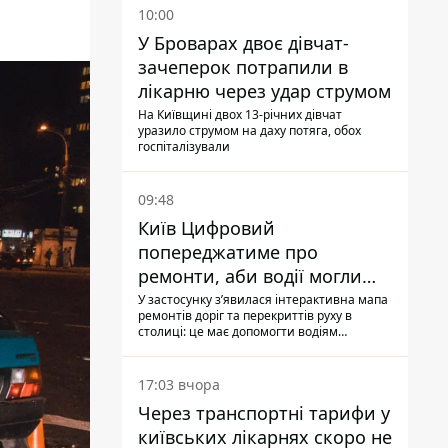
10:00
У Броварах двоє дівчат-
зачеперок потрапили в
лікарню через удар струмом
На Київщині двох 13-річних дівчат
уразило струмом на даху потяга, обох
госпіталізували
09:48
Київ Цифровий
попереджатиме про
ремонти, аби водії могли
уникати ділянок із заторами
У застосунку зʼявилася інтерактивна мапа
ремонтів доріг та перекриттів руху в
столиці: це має допомогти водіям
сформувати маршрути руху таким чином,
щоб не потрапити в затор
17:03 вчора
Через транспортні тарифи у
київських лікарнях скоро не