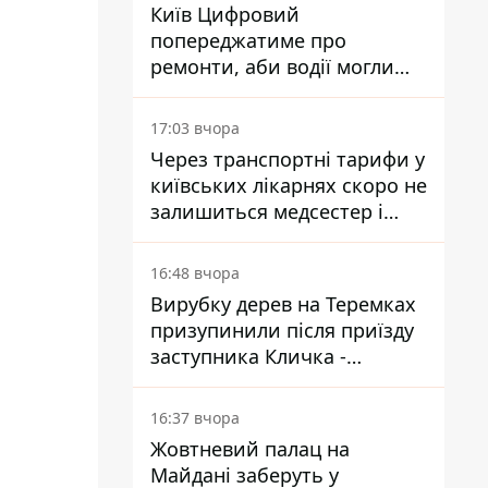
Київ Цифровий
попереджатиме про
ремонти, аби водії могли
уникати ділянок із заторами
17:03 вчора
Через транспортні тарифи у
київських лікарнях скоро не
залишиться медсестер і
санітарок - професор
Голубовська
16:48 вчора
Вирубку дерев на Теремках
призупинили після приїзду
заступника Кличка -
почався діалог
16:37 вчора
Жовтневий палац на
Майдані заберуть у