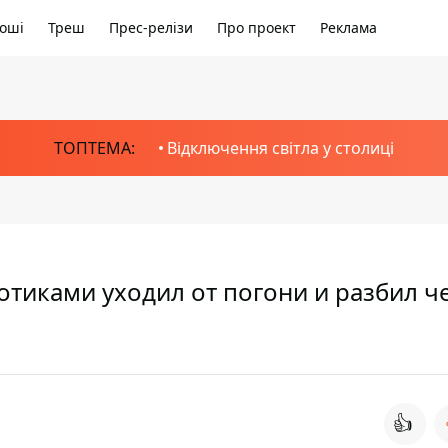
оші
Треш
Прес-релізи
Про проект
Реклама
ТОПТЕМА:
Відключення світла у столиці
отиками уходил от погони и разбил ч
👍