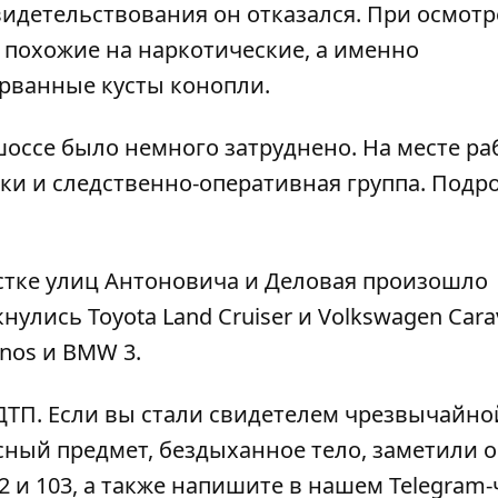
идетельствования он отказался. При осмотр
похожие на наркотические, а именно
рванные кусты конопли.
шоссе было немного затруднено. На месте ра
ки и следственно-оперативная группа. Подр
стке улиц
Антоновича и Деловая произошло
кнулись Toyota Land Cruiser и Volkswagen Carav
nos и BMW 3.
ДТП
. Если вы стали свидетелем чрезвычайно
сный предмет, бездыханное тело, заметили 
2 и 103, а также напишите в нашем Telegram-