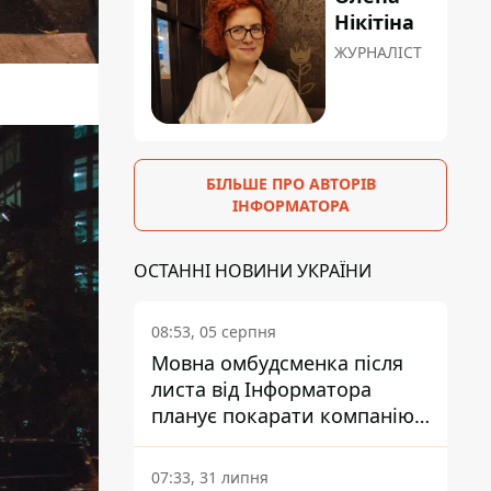
Нікітіна
ЖУРНАЛІСТ
БІЛЬШЕ ПРО АВТОРІВ
ІНФОРМАТОРА
ОСТАННІ НОВИНИ УКРАЇНИ
08:53, 05 серпня
Мовна омбудсменка після
листа від Інформатора
планує покарати компанію-
підрядника ПриватБанку
07:33, 31 липня