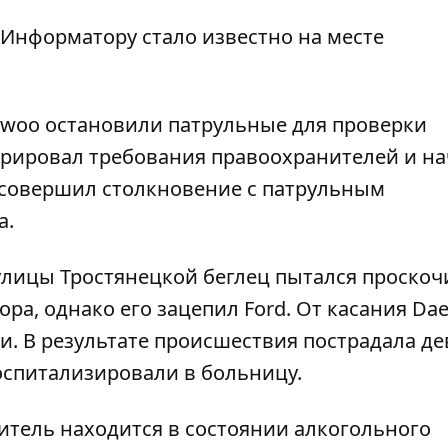
Информатору
стало известно на месте
woo остановили патрульные для проверки
рировал требования правоохранителей и на
s совершил столкновение с патрульным
а.
улицы Тростянецкой беглец пытался проскоч
ора, однако его зацепил Ford. От касания Da
и. В результате происшествия пострадала д
 госпитализировали в больницу.
дитель находится в состоянии алкогольного