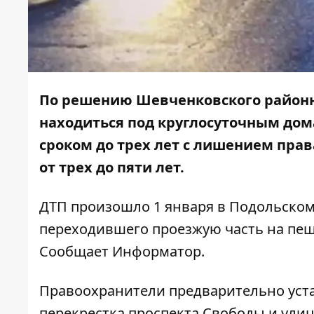
По решению Шевченковского районно
находиться под круглосуточным дом
сроком до трех лет с лишением пра
от трех до пяти лет.
ДТП произошло 1 января в Подольско
переходившего проезжую часть на пеш
Сообщает
Информатор
.
Правоохранители предварительно уста
перекрестка проспекта Свободы и улиц