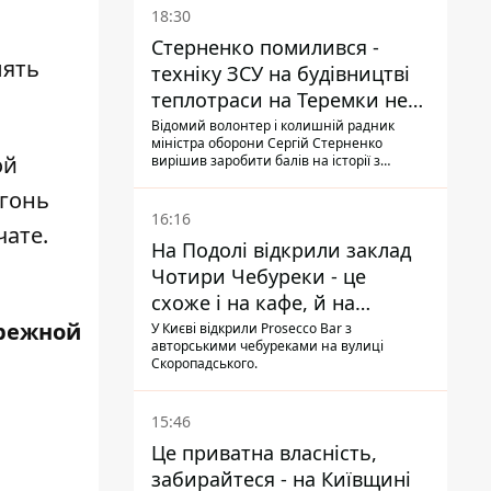
18:30
Стерненко помилився -
лять
техніку ЗСУ на будівництві
теплотраси на Теремки не
задіяли
Відомий волонтер і колишній радник
міністра оборони Сергій Стерненко
ой
вирішив заробити балів на історії з
вирубуванням дерев: він повідомив, що
огонь
на місці працює техніка, "передана на
ЗСУ", втім, це виявилося неправдою
16:16
чате.
На Подолі відкрили заклад
Чотири Чебуреки - це
схоже і на кафе, й на
фастфуд
режной
У Києві відкрили Prosecco Bar з
авторськими чебуреками на вулиці
Скоропадського.
15:46
Це приватна власність,
забирайтеся - на Київщині