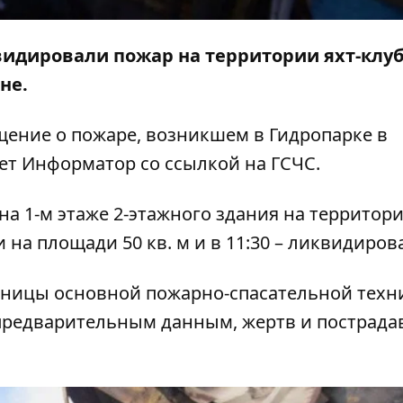
квидировали пожар на территории яхт-клуб
не.
бщение о пожаре, возникшем в Гидропарке в
ает
Информатор
со ссылкой на ГСЧС.
а 1-м этаже 2-этажного здания на территори
 на площади 50 кв. м и в 11:30 – ликвидиров
иницы основной пожарно-спасательной техни
о предварительным данным, жертв и пострад