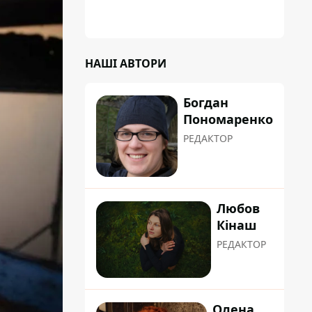
градусну спеку: це про людяність та добру
вдачу
НАШІ АВТОРИ
Богдан
Пономаренко
РЕДАКТОР
Любов
Кінаш
РЕДАКТОР
Олена