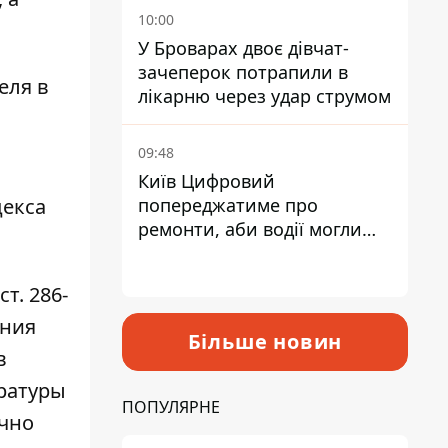
10:00
У Броварах двоє дівчат-
зачеперок потрапили в
еля в
лікарню через удар струмом
09:48
Київ Цифровий
декса
попереджатиме про
ремонти, аби водії могли
уникати ділянок із заторами
т. 286-
ения
Більше новин
в
ратуры
ПОПУЛЯРНЕ
очно