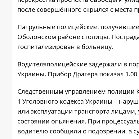
после совершённого скрылся с места 
Патрульные полицейские, получившие 
Оболонском районе столицы. Пострад
госпитализирован в больницу.
Водителяполицейские задержали в поря
Украины. Прибор Драгера показал 1.00
Следственным управлением полиции Кие
1 Уголовного кодекса Украины – нару
или эксплуатации транспорта лицами
состоянии опьянения. При процессуал
водителю сообщили о подозрении, а су