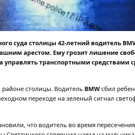
го суда столицы 42-летний водитель BM
ашним арестом. Ему грозит лишение сво
ва управлять транспортными средствами 
м районе столицы
. Водитель
BMW
сбил ребен
еходном переходе на зеленый сигнал свето
новили, что водитель во время пересечени
ы Светлицкого совершил наезд на мальчика,