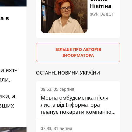
Нікітіна
ЖУРНАЛІСТ
а в
БІЛЬШЕ ПРО АВТОРІВ
ІНФОРМАТОРА
и яхт-
ОСТАННІ НОВИНИ УКРАЇНИ
али.
08:53, 05 серпня
ки, а
Мовна омбудсменка після
листа від Інформатора
авших
планує покарати компанію-
підрядника ПриватБанку
07:33, 31 липня