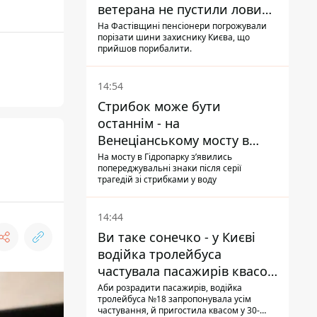
ветерана не пустили ловити
рибу в озері
На Фастівщині пенсіонери погрожували
порізати шини захиснику Києва, що
прийшов порибалити.
14:54
Стрибок може бути
останнім - на
Венеціанському мосту в
Гідропарку встановили
На мосту в Гідропарку зʼявились
попереджувальні знаки після серії
таблички для відчайдухів
трагедій зі стрибками у воду
14:44
Ви таке сонечко - у Києві
водійка тролейбуса
частувала пасажирів квасом
під час знеструмлення
Аби розрадити пасажирів, водійка
тролейбуса №18 запропонувала усім
мережі
частування, й пригостила квасом у 30-