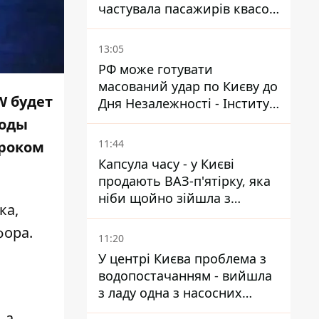
частувала пасажирів квасом
під час знеструмлення
мережі
13:05
РФ може готувати
масований удар по Києву до
W будет
Дня Незалежності - Інститут
вивчення війни
боды
11:44
сроком
Капсула часу - у Києві
продають ВАЗ-п'ятірку, яка
ніби щойно зійшла з
ка,
конвейєра
фора.
11:20
У центрі Києва проблема з
водопостачанням - вийшла
з ладу одна з насосних
я
станцій
 а