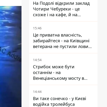
На Подолі відкрили заклад
Чотири Чебуреки - це
схоже і на кафе, й на
фастфуд
15:46
Це приватна власність,
забирайтеся - на Київщині
ветерана не пустили ловити
рибу в озері
14:54
Стрибок може бути
останнім - на
Венеціанському мосту в
Гідропарку встановили
таблички для відчайдухів
14:44
Ви таке сонечко - у Києві
водійка тролейбуса