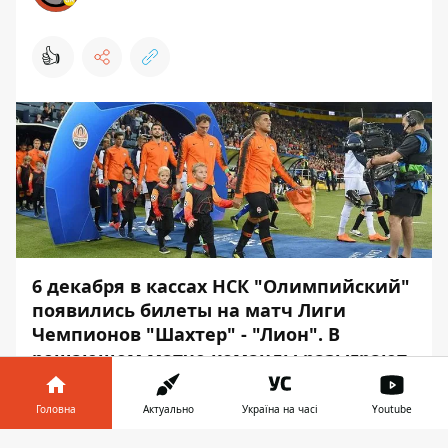
👍
6 декабря в кассах НСК "Олимпийский"
появились билеты на матч Лиги
Чемпионов "Шахтер" - "Лион". В
решающем матче команды разыграют
путевку в 1\8 турнира.
Головна
Актуально
Україна на часі
Youtube
Стоимость билетов на матч «Шахтер» –
«Лион» – от 50 до 8 000 гривен. Об этом