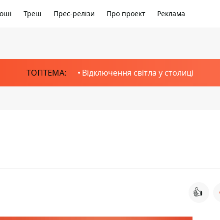
оші
Треш
Прес-релізи
Про проект
Реклама
ТОПТЕМА:
Відключення світла у столиці
👍