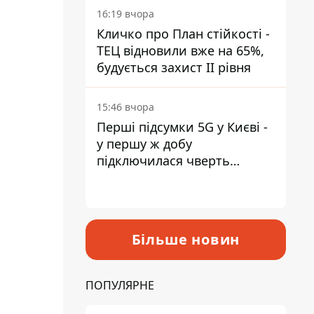
16:19 вчора
Кличко про План стійкості -
ТЕЦ відновили вже на 65%,
будується захист ІІ рівня
15:46 вчора
Перші підсумки 5G у Києві -
у першу ж добу
підключилася чверть
мільйона абонентів
Більше новин
ПОПУЛЯРНЕ