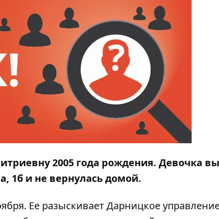
итриевну 2005 года рождения. Девочка в
, 1б и не вернулась домой.
оября. Ее разыскивает Дарницкое управлени