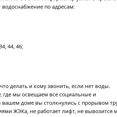
т водоснабжение по адресам:
, 44, 46;
 что
делать и кому звонить, если нет воды
.
, где мы освещаем все
социальные и
 в вашем доме вы столкнулись с прорывом тр
ми ЖЭКа, не работает лифт, не вывозится м