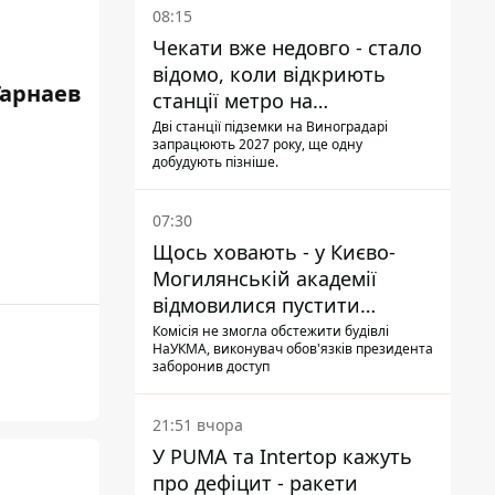
08:15
Чекати вже недовго - стало
відомо, коли відкриють
Гарнаев
станції метро на
Виноградарі
Дві станції підземки на Виноградарі
запрацюють 2027 року, ще одну
добудують пізніше.
07:30
Щось ховають - у Києво-
Могилянській академії
відмовилися пустити
комісію з охорони пам'яток
Комісія не змогла обстежити будівлі
НаУКМА, виконувач обов'язків президента
на територію
заборонив доступ
21:51 вчора
У PUMA та Intertop кажуть
про дефіцит - ракети