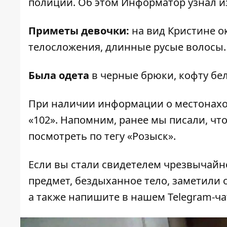
полиции. Об этом
Информатор
узнал и
Приметы девочки:
на вид Кристине ок
телосложения, длинные русые волосы.
Была одета
в черные брюки, кофту бел
При наличии информации о местонахо
«102». Напомним, ранее мы писали, что
посмотреть по тегу
«Розыск»
.
Если вы стали свидетелем чрезвычайн
предмет, бездыханное тело, заметили о
а также напишите в нашем Telegram-ч