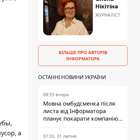
Нікітіна
ЖУРНАЛІСТ
БІЛЬШЕ ПРО АВТОРІВ
ІНФОРМАТОРА
ОСТАННІ НОВИНИ УКРАЇНИ
08:53 вчора
Мовна омбудсменка після
листа від Інформатора
планує покарати компанію-
убы,
підрядника ПриватБанку
усор, а
07:33, 31 липня