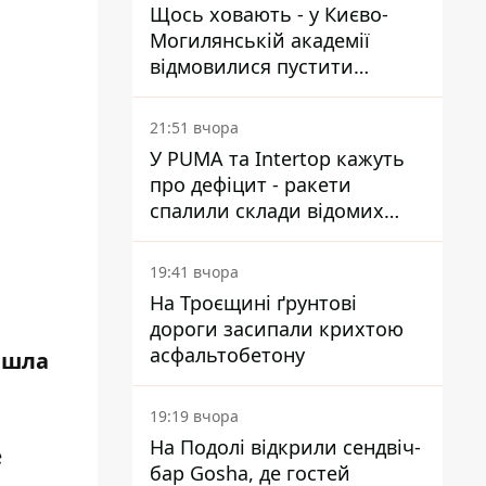
Щось ховають - у Києво-
Могилянській академії
відмовилися пустити
комісію з охорони пам'яток
на територію
21:51 вчора
У PUMA та Intertop кажуть
про дефіцит - ракети
спалили склади відомих
брендів
19:41 вчора
На Троєщині ґрунтові
дороги засипали крихтою
асфальтобетону
ышла
19:19 вчора
На Подолі відкрили сендвіч-
е
бар Gosha, де гостей