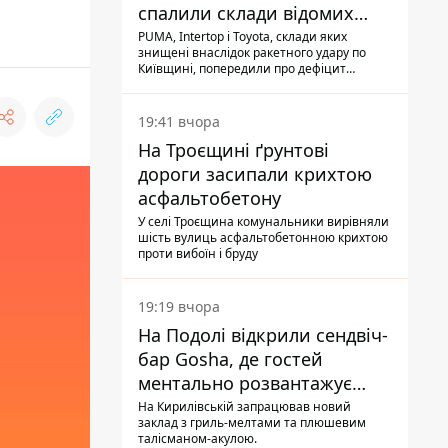
спалили склади відомих
брендів
PUMA, Intertop і Toyota, склади яких
знищені внаслідок ракетного удару по
Київщині, попередили про дефіцит
товарів
19:41 вчора
На Троєщині ґрунтові
дороги засипали крихтою
асфальтобетону
У селі Троєщина комунальники вирівняли
шість вулиць асфальтобетонною крихтою
проти вибоїн і бруду
19:19 вчора
На Подолі відкрили сендвіч-
бар Gosha, де гостей
ментально розвантажує
акула
На Кирилівській запрацював новий
заклад з гриль-мелтами та плюшевим
талісманом-акулою.