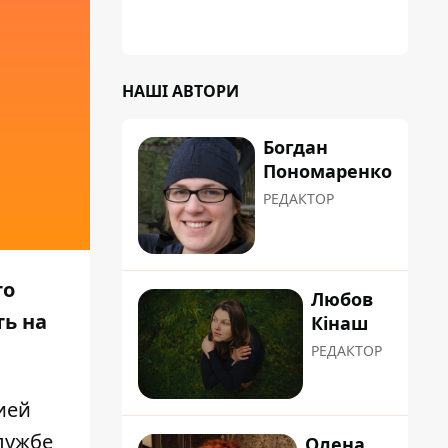
НАШІ АВТОРИ
Богдан
Пономаренко
РЕДАКТОР
то
Любов
ь на
Кінаш
РЕДАКТОР
ией
лужбе
Олена