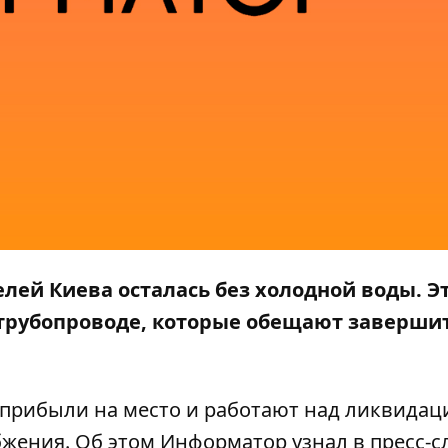
елей Киева осталась без холодной воды. Э
трубопроводе, которые обещают завершит
рибыли на место и работают над ликвидац
бжения. Об этом
Информатор
узнал в пресс-с