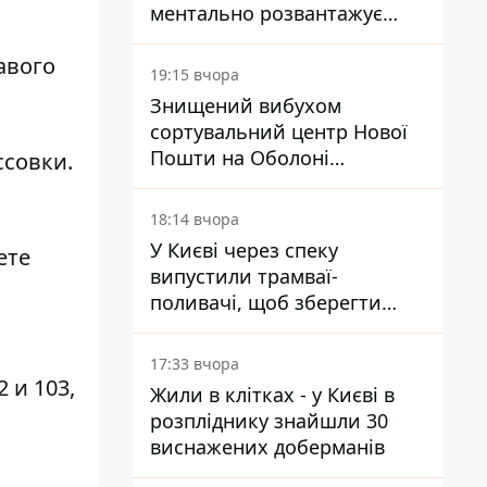
ментально розвантажує
акула
авого
19:15 вчора
Знищений вибухом
сортувальний центр Нової
Пошти на Оболоні
ссовки.
запрацював - видають
посилки
18:14 вчора
У Києві через спеку
ете
випустили трамваї-
поливачі, щоб зберегти
рейки від деформації
17:33 вчора
 и 103,
Жили в клітках - у Києві в
розпліднику знайшли 30
виснажених доберманів