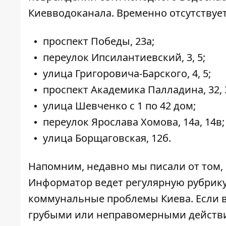
Киевводоканала.
Временно отсутствуе
проспект Победы, 23а;
переулок Ипсилантиевский, 3, 5;
улица Григоровича-Барского, 4, 5;
проспект Академика Палладина, 32, 34
улица Шевченко с 1 по 42 дом;
переулок Ярослава Хомова, 14а, 14в;
улица Борщаговская, 12б.
Напомним, недавно мы писали от том,
Информатор ведет регулярную рубрику
коммунальные проблемы Киева
. Если
грубыми или неправомерными действия