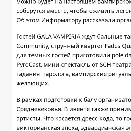
можно будет на настоящем вампирском
соберутся вместе, чтобы оживить леге
Об этом
Информатору
рассказали орга
Гостей GALA VAMPIRIA ждут бальные та
Community, струнный квартет Fades Quat
для темных гостей приготовили pole dan
PyroCast, мини-спектакль от SCH театр
гадания таролога, вампирские ритуалы, 
желающих.
В рамках подготовки к балу организат
Средневековья. В ивенте также прин
артисты. Что касается дресс-кода, то 
викторианская эпоха, эдвардианская э