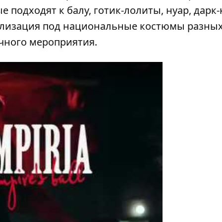
е подходят к балу, готик-лолиты, нуар, дарк-
стилизация под национальные костюмы разны
чного мероприятия.
y