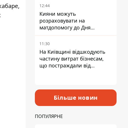
кабаре,
12:44
Кияни можуть
х
розраховувати на
матдопомогу до Дня
незалежності - кому її
дадуть
11:30
На Київщині відшкодують
частину витрат бізнесам,
що постраждали від
прильотів ракет
Більше новин
ПОПУЛЯРНЕ