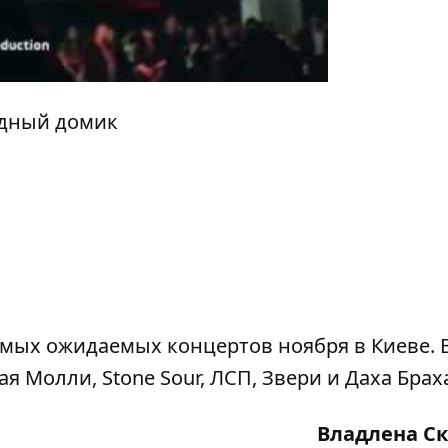
адный домик
амых
ожидаемых концертов ноября
в Киеве. 
я Молли, Stone Sour, ЛСП, Звери и Даха Брах
Владлена С