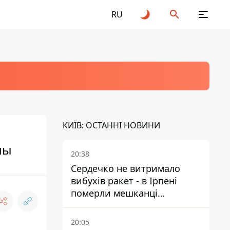
RU
КИЇВ: ОСТАННІ НОВИНИ
мы
20:38
Сердечко не витримало
вибухів ракет - в Ірпені
померли мешканці
притулку для собак з
інвалідністю
20:05