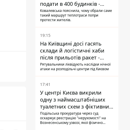
подати в 400 будинків -
депутатка Київради
Ковалевська пояснила, чому обрали саме
такий маршрут теплотраси попри
протести жителів.
19:15
На Київщині досі гасять
склади й логістичні хаби
після прильотів ракет -
ДСНС
Рятувальники ліквідують наслідки нічної
атаки на розподільчі центри під Києвом
17:41
У центрі Києва викрили
одну з наймасштабніших
туалетних схем з фіктивним
будинком
Подільська прокуратура через суд
оскаржує реєстрацію "нерухомості" на
Вознесенському узвозі, якої фізично
ніколи не існувало: під неї, ймовірно,