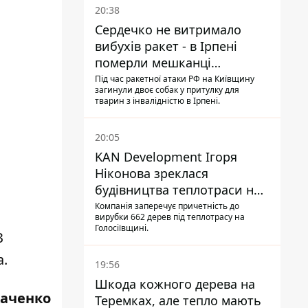
20:38
Сердечко не витримало
вибухів ракет - в Ірпені
померли мешканці
притулку для собак з
Під час ракетної атаки РФ на Київщину
загинули двоє собак у притулку для
інвалідністю
тварин з інвалідністю в Ірпені.
20:05
KAN Development Ігоря
Ніконова зреклася
будівництва теплотраси на
Теремках
Компанія заперечує причетність до
вирубки 662 дерев під теплотрасу на
Голосіївщині.
В
а.
19:56
Шкода кожного дерева на
каченко
Теремках, але тепло мають