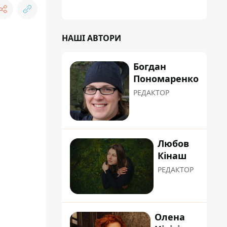
планували пізніше отримати "в
обслуговування" земельну ділянку
НАШІ АВТОРИ
Богдан
Пономаренко
РЕДАКТОР
Любов
Кінаш
РЕДАКТОР
Олена