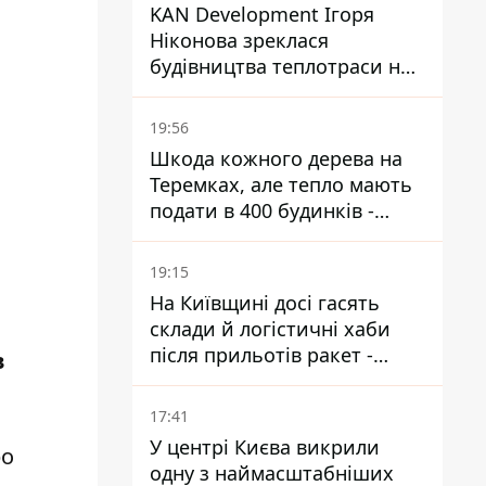
KAN Development Ігоря
Ніконова зреклася
будівництва теплотраси на
Теремках
19:56
Шкода кожного дерева на
Теремках, але тепло мають
подати в 400 будинків -
депутатка Київради
19:15
На Київщині досі гасять
склади й логістичні хаби
після прильотів ракет -
в
ДСНС
17:41
У центрі Києва викрили
ро
одну з наймасштабніших