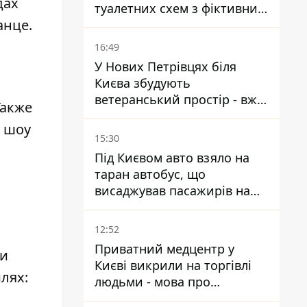
дах
туалетних схем з фіктивним
анце.
будинком
16:49
У Нових Петрівцях біля
Києва збудують
ветеранський простір - вже
Также
знайшли проєктанта
е шоу
15:30
Під Києвом авто взяло на
таран автобус, що
висаджував пасажирів на
зупинці - пасажирка в
лікарні
12:52
Приватний медцентр у
 и
Києві викрили на торгівлі
лях:
людьми - мова про
сурогатне материнство