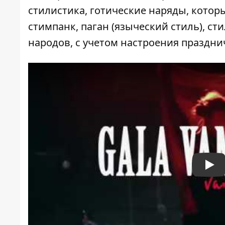
стилистика, готические наряды, которы
стимпанк, паган (языческий стиль), 
народов, с учетом настроения праздни
Pla