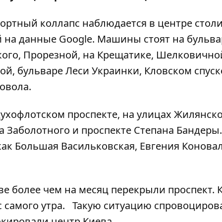
портный коллапс наблюдается в центре стол
й на данные
Google
. Машины стоят на бульва
кого, Прорезной, на Крещатике, Шелковично
ой, бульваре Леси Украинки, Кловском спуске
овола.
духофлотском проспекте, на улицах Жилянско
 Заболотного и проспекте Степана Бандеры
 как Большая Васильковская, Евгения Конова
ве более чем на месяц
перекрыли проспект
.
с самого утра. Такую ситуацию спровоциров
окировали центр Киева
.