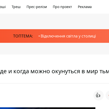
оші
Треш
Прес-релізи
Про проект
Реклама
ТОПТЕМА:
Відключення світла у столиці
где и когда можно окунуться в мир ть
👍