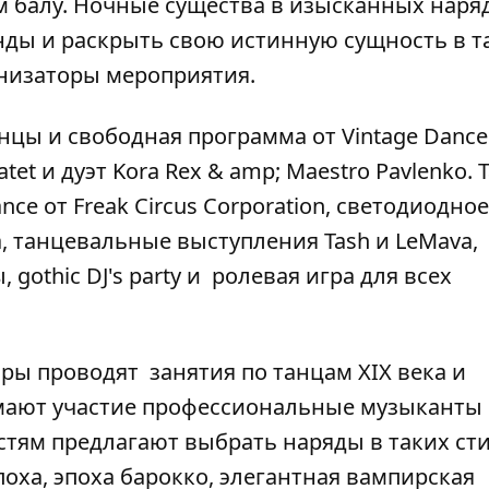
 балу. Ночные существа в изысканных наря
нды и раскрыть свою истинную сущность в т
низаторы мероприятия.
нцы и свободная программа от Vintage Dance
et и дуэт Kora Rex & amp; Maestro Pavlenko. 
ce от Freak Circus Corporation, светодиодно
а, танцевальные выступления Tash и LeMava,
gothic DJ's party и ролевая игра для всех
оры проводят занятия по танцам XIX века и
имают участие профессиональные музыканты
гостям предлагают выбрать наряды в таких сти
поха, эпоха барокко, элегантная вампирская