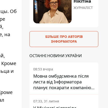
Нікітіна
ЖУРНАЛІСТ
ицы. Об
ре
й,
, на
БІЛЬШЕ ПРО АВТОРІВ
ІНФОРМАТОРА
й,
ОСТАННІ НОВИНИ УКРАЇНИ
. Кроме
08:53 вчора
льца и
Мовна омбудсменка після
листа від Інформатора
планує покарати компанію-
 Кроме
підрядника ПриватБанку
ал
07:33, 31 липня