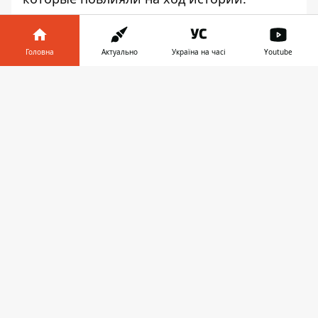
Информатор
расскажет о самых
интересных фактах этого дня.
Головна
Актуально
Україна на часі
Youtube
В этот день
именины
празднуют Андрей,
Інформатор у
Виктор, Владимир, Иван, Иосиф, Михаил,
Завантажити
телефоні
👉
Николай, Павел, Сергей, Степан, Федор,
Варвара, Елизавета, Ирина, Прасковья,
Афанасий, Филипп.
В ЭТОТ ДЕНЬ В МИРЕ
1573
— Иван Федоров основал
во Львове типографию.
1876
— Александр
Белл запатентовал телефон.
1912
- из города Хобарта на острове
Тасмания норвежский полярный