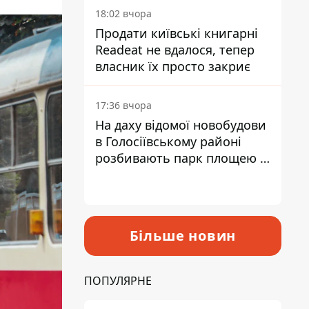
18:02 вчора
Продати київські книгарні
Readeat не вдалося, тепер
власник їх просто закриє
17:36 вчора
На даху відомої новобудови
в Голосіївському районі
розбивають парк площею в
гектар
Більше новин
ПОПУЛЯРНЕ