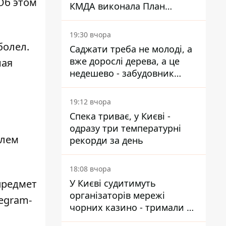
Об этом
КМДА виконала План
стійкості на 20%
19:30 вчора
болел.
Саджати треба не молоді, а
вже дорослі дерева, а це
ная
недешево - забудовник
Ніконов
19:12 вчора
Спека триває, у Києві -
одразу три температурні
улем
рекорди за день
18:08 вчора
предмет
У Києві судитимуть
організаторів мережі
egram-
чорних казино - тримали 39
закладів