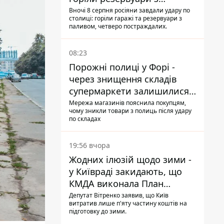
паливом
Вночі 8 серпня росіяни завдали удару по
столиці: горіли гаражі та резервуари з
паливом, четверо постраждалих.
08:23
Порожні полиці у Форі -
через знищення складів
супермаркети залишилися
без асортименту
Мережа магазинів пояснила покупцям,
чому зникли товари з полиць після удару
по складах
19:56 вчора
Жодних ілюзій щодо зими -
у Київраді закидають, що
КМДА виконала План
стійкості на 20%
Депутат Вітренко заявив, що Київ
витратив лише п'яту частину коштів на
підготовку до зими.