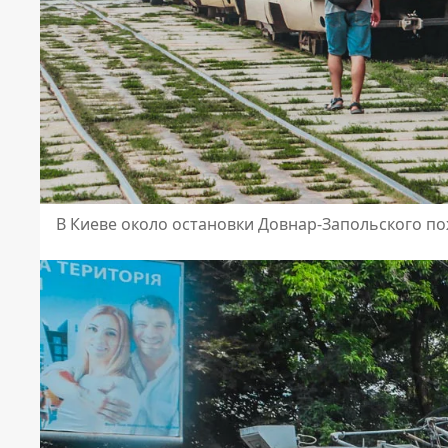
В Киеве около остановки Довнар-Запольского п