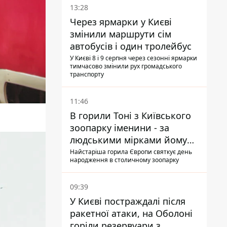
13:28
Через ярмарки у Києві
змінили маршрути сім
автобусів і один тролейбус
У Києві 8 і 9 серпня через сезонні ярмарки
тимчасово змінили рух громадського
транспорту
11:46
В горили Тоні з Київського
зоопарку іменини - за
людськими мірками йому
вже понад 90 років
Найстаріша горила Європи святкує день
народження в столичному зоопарку
09:39
У Києві постраждалі після
ракетної атаки, на Оболоні
горіли резервуари з