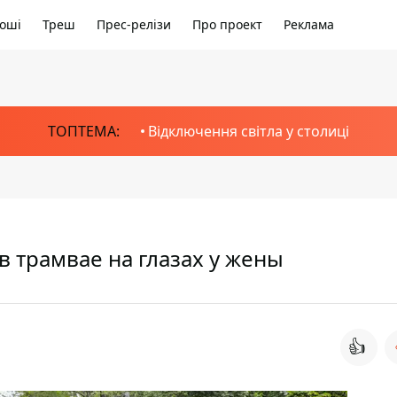
оші
Треш
Прес-релізи
Про проект
Реклама
ТОПТЕМА:
Відключення світла у столиці
 трамвае на глазах у жены
👍