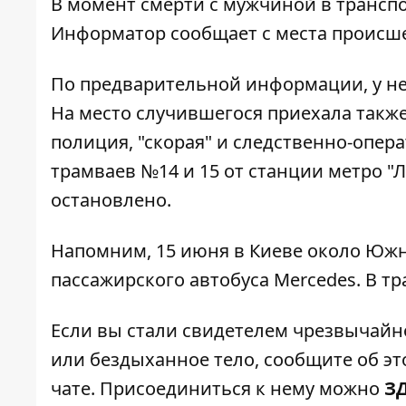
В момент смерти с мужчиной в транспо
Информатор
сообщает с места происш
По предварительной информации, у нег
На место случившегося приехала также
полиция, "скорая" и следственно-опер
трамваев №14 и 15 от станции метро "
остановлено.
Напомним, 15 июня в Киеве около Юж
пассажирского автобуса Mercedes
. В т
Если вы стали свидетелем чрезвычайн
или бездыханное тело, сообщите об это
чате. Присоединиться к нему можно
З