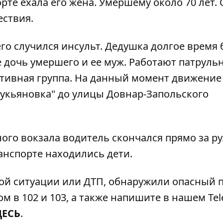
рте ехала его жена. Умершему около 70 лет. 
ествия.
о случился инсульт. Дедушка долгое время 
 дочь умершего и ее муж. Работают патруль
ативная группа. На данный момент движение
Лукьяновка" до улицы Довнар-Запольского
ного вокзала
водитель скончался прямо за р
ранспорте находились дети.
ой ситуации или ДТП, обнаружили опасный 
м в 102 и 103, а также напишите в нашем Tel
ДЕСЬ
.