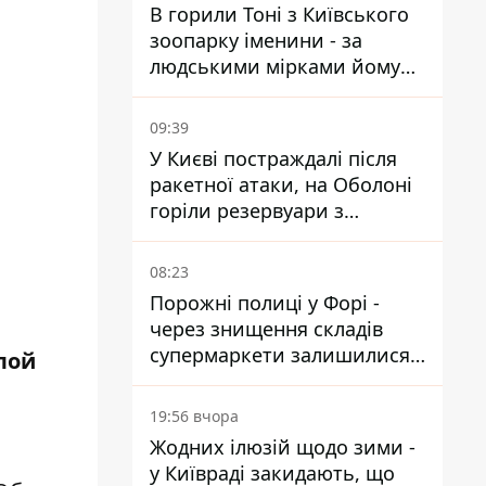
В горили Тоні з Київського
зоопарку іменини - за
людськими мірками йому
вже понад 90 років
09:39
У Києві постраждалі після
ракетної атаки, на Оболоні
горіли резервуари з
паливом
08:23
Порожні полиці у Форі -
через знищення складів
супермаркети залишилися
лой
без асортименту
19:56 вчора
Жодних ілюзій щодо зими -
у Київраді закидають, що