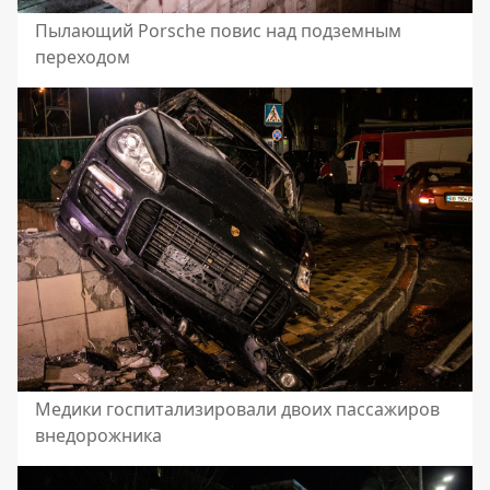
Пылающий Porsche повис над подземным
переходом
Медики госпитализировали двоих пассажиров
внедорожника