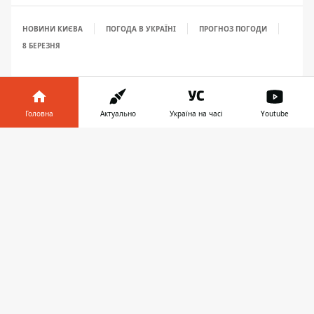
НОВИНИ КИЄВА
ПОГОДА В УКРАЇНІ
ПРОГНОЗ ПОГОДИ
8 БЕРЕЗНЯ
Головна
Актуально
Україна на часі
Youtube
Інформатор у
Завантажити
телефоні
👉
ЗАПРОПОНУВАТИ НОВИНУ
Головна
Про проєкт
Реклама
Про нас