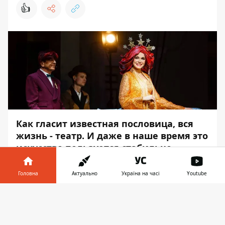
👍
Как гласит известная пословица, вся
жизнь - театр. И даже в наше время это
искусство пользуется стабильно
высоким спросом. Однако что делать,
если вы настоящий ценитель
Головна
Актуально
Україна на часі
Youtube
театрального искусства, но средств на
Інформатор у
посещение постановки нет?
Завантажити
телефоні
👉
Помочь с утолением духовного голода