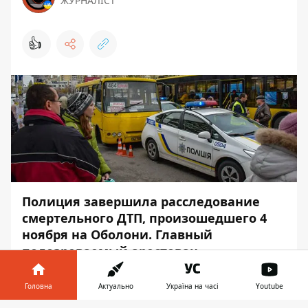
ЖУРНАЛІСТ
👍
Полиция завершила расследование
смертельного ДТП, произошедшего 4
ноября на Оболони. Главный
подозреваемый арестован.
Досудебным расследованием уставлено,
Головна
Актуально
Україна на часі
Youtube
что водитель маршрутки «Богдан»