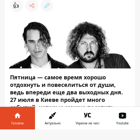
👍
Пятница — самое время хорошо
отдохнуть и повеселиться от души,
ведь впереди еще два выходных дня.
27 июля в Киеве пройдет много
событий, которые можно посетить
самому, с друзьями или близкими.
Головна
Актуально
Україна на часі
Youtube
Информатор
собрал самые интересные
события этого дня.
Інформатор у
Завантажити