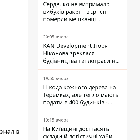
Сердечко не витримало
вибухів ракет - в Ірпені
померли мешканці
притулку для собак з
інвалідністю
20:05 вчора
KAN Development Ігоря
Ніконова зреклася
будівництва теплотраси на
Теремках
19:56 вчора
Шкода кожного дерева на
Теремках, але тепло мають
подати в 400 будинків -
депутатка Київради
19:15 вчора
На Київщині досі гасять
знал в
склади й логістичні хаби