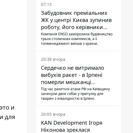
07:15
Забудовник преміальних
ЖК у центрі Києва зупинив
роботу, його керівники
втекли з України - Bihus.info
Компанія ENSO заморозила будівництво
трьох столичних комплексів, а її
топменеджмент виїхав з країни.
20:38 вчора
Сердечко не витримало
вибухів ракет - в Ірпені
померли мешканці
притулку для собак з
Під час ракетної атаки РФ на Київщину
загинули двоє собак у притулку для
інвалідністю
тварин з інвалідністю в Ірпені.
это и
20:05 вчора
и для
KAN Development Ігоря
Ніконова зреклася