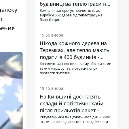
будівництва теплотраси на
далеку
Теремках
Компанія заперечує причетність до
вирубки 662 дерев під теплотрасу на
т
Голосіївщині.
рение
19:56 вчора
Шкода кожного дерева на
Теремках, але тепло мають
подати в 400 будинків -
депутатка Київради
Ковалевська пояснила, чому обрали саме
такий маршрут теплотраси попри
протести жителів.
19:15 вчора
На Київщині досі гасять
склади й логістичні хаби
після прильотів ракет -
ДСНС
Рятувальники ліквідують наслідки нічної
атаки на розподільчі центри під Києвом