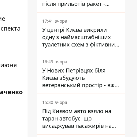
після прильотів ракет -
ДСНС
ие
17:41 вчора
оспекта
У центрі Києва викрили
одну з наймасштабніших
туалетних схем з фіктивним
будинком
16:49 вчора
1 июня
У Нових Петрівцях біля
Києва збудують
ветеранський простір - вже
каченко
знайшли проєктанта
15:30 вчора
Під Києвом авто взяло на
таран автобус, що
висаджував пасажирів на
зупинці - пасажирка в