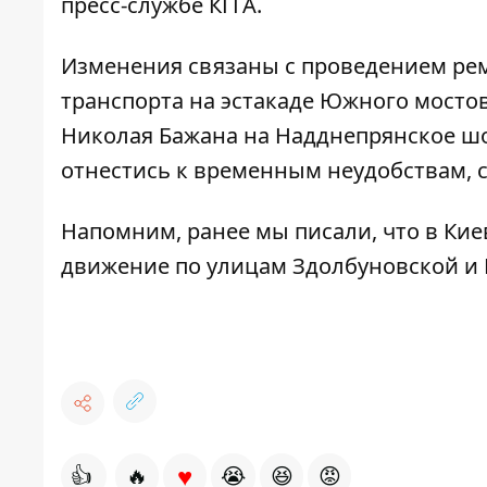
пресс-службе КГГА.
Изменения связаны с проведением ре
транспорта на эстакаде Южного мосто
Николая Бажана на Надднепрянское ш
отнестись к временным неудобствам, 
Напомним, ранее мы писали, что
в Кие
движение по улицам Здолбуновской и 
♥
👍
🔥
😭
😆
😡