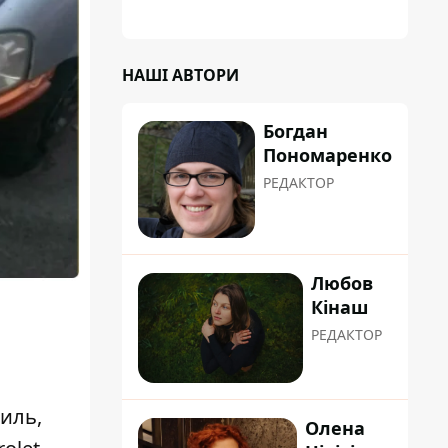
НАШІ АВТОРИ
Богдан
Пономаренко
РЕДАКТОР
Любов
Кінаш
РЕДАКТОР
иль,
Олена