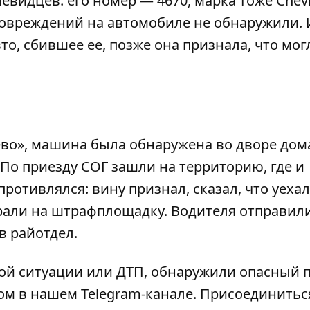
видцев: его номер — 4670, марка тоже Chevr
 повреждений на автомобиле не обнаружили. 
вто, сбившее ее, позже она признала, что мог
ево», машина была обнаружена во дворе дом
 По приезду СОГ зашли на территорию, где и
ротивлялся: вину признал, сказал, что уехал
брали на штрафплощадку. Водителя отправил
в райотдел.
ой ситуации или ДТП, обнаружили опасный 
ом в нашем Telegram-канале. Присоединитьс