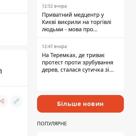
лікарні
12:52 вчора
Приватний медцентр у
Києві викрили на торгівлі
людьми - мова про
сурогатне материнство
12:47 вчора
На Теремках, де триває
протест проти зрубування
л
дерев, сталася сутичка зі
спецназом поліції
Більше новин
ПОПУЛЯРНЕ