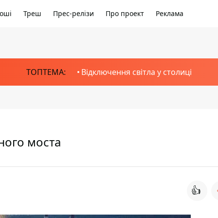
оші
Треш
Прес-релізи
Про проект
Реклама
ТОПТЕМА:
Відключення світла у столиці
ного моста
👍