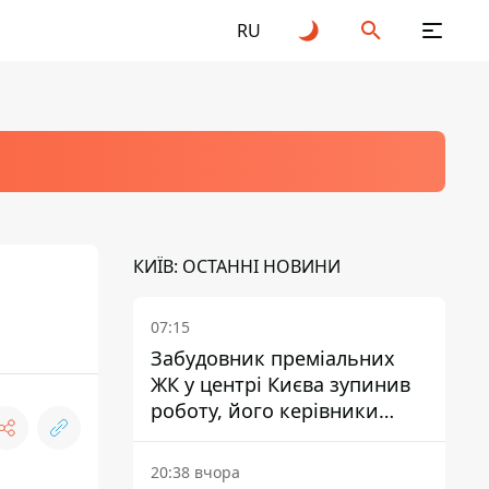
RU
КИЇВ: ОСТАННІ НОВИНИ
07:15
Забудовник преміальних
ЖК у центрі Києва зупинив
роботу, його керівники
втекли з України - Bihus.info
20:38 вчора