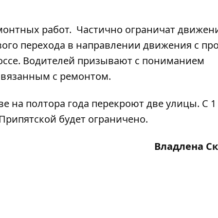
монтных работ. Частично ограничат движен
вого перехода в направлении движения с пр
оссе. Водителей призывают с пониманием
связанным с ремонтом.
ве на полтора года перекроют две улицы
. С 
Припятской будет ограничено.
Владлена С