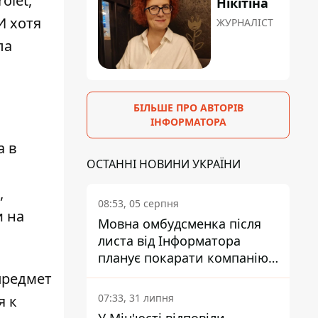
olet,
Нікітіна
И хотя
ЖУРНАЛІСТ
ла
БІЛЬШЕ ПРО АВТОРІВ
ІНФОРМАТОРА
а в
ОСТАННІ НОВИНИ УКРАЇНИ
,
08:53, 05 серпня
и на
Мовна омбудсменка після
листа від Інформатора
планує покарати компанію-
підрядника ПриватБанку
предмет
07:33, 31 липня
я к