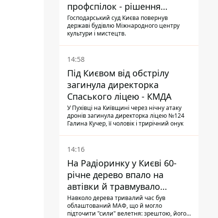
профспілок - рішення
Господарського суду
Господарський суд Києва повернув
державі будівлю Міжнародного центру
культури і мистецтв.
14:58
Під Києвом від обстрілу
загинула директорка
Спаського ліцею - КМДА
У Пухівці на Київщині через нічну атаку
дронів загинула директорка ліцею №124
Галина Кучер, її чоловік і трирічний онук
14:16
На Радіоринку у Києві 60-
річне дерево впало на
автівки й травмувало
людину - подробиці
Навколо дерева тривалий час був
облаштований МАФ, що й могло
підточити "сили" велетня: зрештою, його