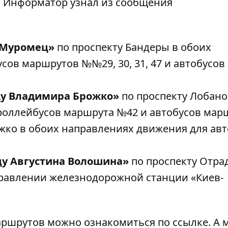
м
Информатор
узнал из сообщения
«Муромец»
по проспекту Бандеры в обоих
ов маршрутов №№29, 30, 31, 47 и автобусов
у Владимира Брожко»
по проспекту Лобано
роллейбусов маршрута №42 и автобусов мар
ожко в обоих направлениях движения для ав
у Августина Волошина»
по проспекту Отр
правлении железнодорожной станции «Киев-
аршрутов можно ознакомиться по
ссылке
. А