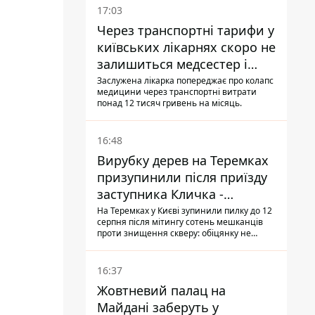
17:03
Через транспортні тарифи у
київських лікарнях скоро не
залишиться медсестер і
санітарок - професор
Заслужена лікарка попереджає про колапс
медицини через транспортні витрати
Голубовська
понад 12 тисяч гривень на місяць.
16:48
Вирубку дерев на Теремках
призупинили після приїзду
заступника Кличка -
почався діалог
На Теремках у Києві зупинили пилку до 12
серпня після мітингу сотень мешканців
проти знищення скверу: обіцянку не
поновлювати роботи дав особисто
заступник Кличка, Петро Пантелеєв, що
прибув налагодити комунікацію
16:37
Жовтневий палац на
Майдані заберуть у