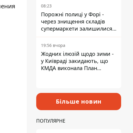
нения
08:23
Порожні полиці у Форі -
через знищення складів
супермаркети залишилися
без асортименту
19:56 вчора
Жодних ілюзій щодо зими -
у Київраді закидають, що
КМДА виконала План
стійкості на 20%
Більше новин
ПОПУЛЯРНЕ