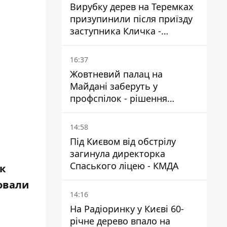
Вирубку дерев на Теремках
призупинили після приїзду
заступника Кличка -
почався діалог
16:37
Жовтневий палац на
Майдані заберуть у
профспілок - рішення
Господарського суду
14:58
Під Києвом від обстрілу
загинула директорка
Спаського ліцею - КМДА
к
овали
14:16
На Радіоринку у Києві 60-
річне дерево впало на