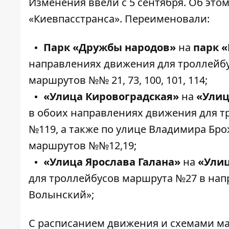
Изменения ввели с 5 сентября. Об это
«Киевпасстранса». Переименовали:
Парк «Дружбы народов»
на
парк 
направлениях движения для троллейбус
маршрутов №№ 21, 73, 100, 101, 114;
«Улица Кировоградская»
на
«Улиц
в обоих направлениях движения для т
№119, а также по улице Владимира Бр
маршрутов №№12,19;
«Улица Ярослава Галана»
на
«Улиц
для троллейбусов маршрута №27 в на
Волынский»;
С расписанием движения и схемами м