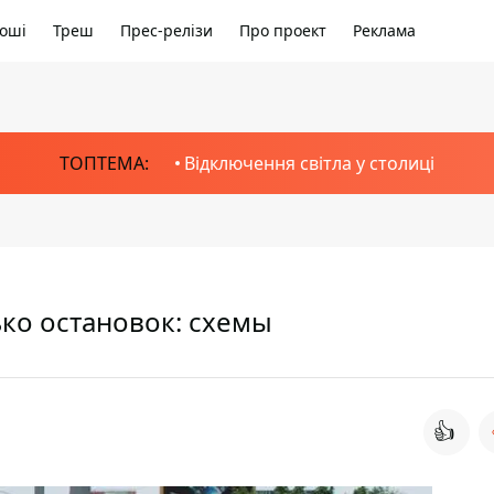
оші
Треш
Прес-релізи
Про проект
Реклама
ТОПТЕМА:
Відключення світла у столиці
ко остановок: схемы
👍