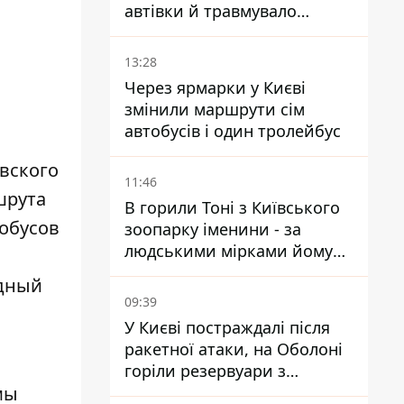
автівки й травмувало
людину - подробиці
13:28
Через ярмарки у Києві
змінили маршрути сім
автобусів і один тролейбус
вского
11:46
шрута
В горили Тоні з Київського
тобусов
зоопарку іменини - за
людськими мірками йому
вже понад 90 років
адный
09:39
У Києві постраждалі після
ракетної атаки, на Оболоні
горіли резервуари з
 мы
паливом