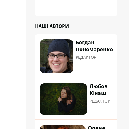
коренева система не витримала, і стовбур
перекрив проїжджу частину вулиці
НАШІ АВТОРИ
Богдан
Пономаренко
РЕДАКТОР
Любов
Кінаш
РЕДАКТОР
Олена