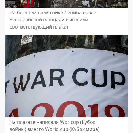
На бывшем памятнике Ленина возле
Бессарабской площади вывесили
соответствующий плакат
На плакате написали Wor cup (Кубок
войны) вместо World cup (Кубок мира)