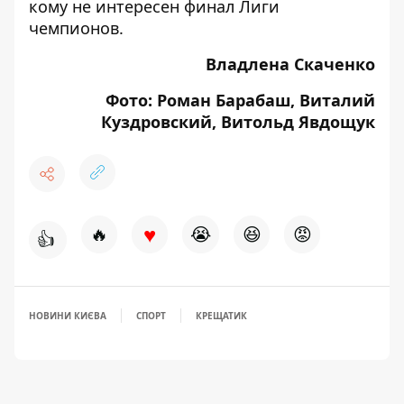
кому не интересен финал Лиги
чемпионов
.
Владлена Скаченко
Фото: Роман Барабаш, Виталий
Куздровский, Витольд Явдощук
♥
🔥
😭
😆
😡
👍
НОВИНИ КИЄВА
СПОРТ
КРЕЩАТИК