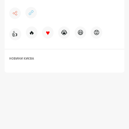
♥
🔥
😭
😆
😡
👍
НОВИНИ КИЄВА